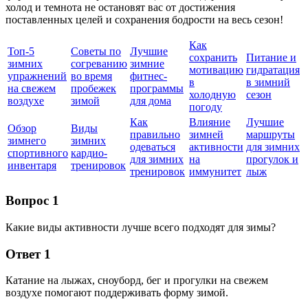
холод и темнота не остановят вас от достижения
поставленных целей и сохранения бодрости на весь сезон!
Как
Топ-5
Советы по
Лучшие
сохранить
Питание и
зимних
согреванию
зимние
мотивацию
гидратация
упражнений
во время
фитнес-
в
в зимний
на свежем
пробежек
программы
холодную
сезон
воздухе
зимой
для дома
погоду
Как
Влияние
Лучшие
Обзор
Виды
правильно
зимней
маршруты
зимнего
зимних
одеваться
активности
для зимних
спортивного
кардио-
для зимних
на
прогулок и
инвентаря
тренировок
тренировок
иммунитет
лыж
Вопрос 1
Какие виды активности лучше всего подходят для зимы?
Ответ 1
Катание на лыжах, сноуборд, бег и прогулки на свежем
воздухе помогают поддерживать форму зимой.