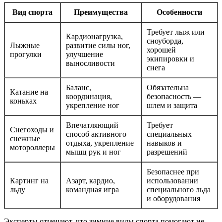
Вид спорта
Преимущества
Особенности
Требует лыж или
Кардионагрузка,
сноуборда,
Лыжные
развитие силы ног,
хорошей
прогулки
улучшение
экипировки и
выносливости
снега
Баланс,
Обязательна
Катание на
координация,
безопасность —
коньках
укрепление ног
шлем и защита
Впечатляющий
Требует
Снегоходы и
способ активного
специальных
снежные
отдыха, укрепление
навыков и
мотороллеры
мышц рук и ног
разрешений
Безопаснее при
Картинг на
Азарт, кардио,
использовании
льду
командная игра
специального льда
и оборудования
Эксперты отмечают, что зимние виды спорта помогают не