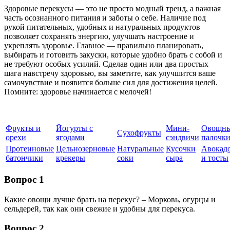
Здоровые перекусы — это не просто модный тренд, а важная
часть осознанного питания и заботы о себе. Наличие под
рукой питательных, удобных и натуральных продуктов
позволяет сохранять энергию, улучшать настроение и
укреплять здоровье. Главное — правильно планировать,
выбирать и готовить закуски, которые удобно брать с собой и
не требуют особых усилий. Сделав один или два простых
шага навстречу здоровью, вы заметите, как улучшится ваше
самочувствие и появится больше сил для достижения целей.
Помните: здоровье начинается с мелочей!
Фрукты и
Йогурты с
Мини-
Овощн
Сухофрукты
орехи
ягодами
сэндвичи
палочк
Протеиновые
Цельнозерновые
Натуральные
Кусочки
Авокад
батончики
крекеры
соки
сыра
и тосты
Вопрос 1
Какие овощи лучше брать на перекус? – Морковь, огурцы и
сельдерей, так как они свежие и удобны для перекуса.
Вопрос 2