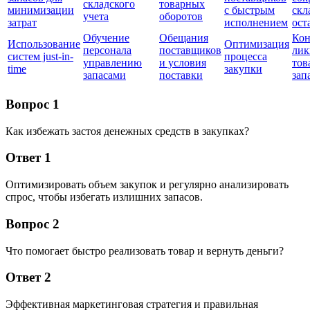
складского
товарных
минимизации
с быстрым
скл
учета
оборотов
затрат
исполнением
ост
Обучение
Обещания
Кон
Использование
Оптимизация
персонала
поставщиков
лик
систем just-in-
процесса
управлению
и условия
тов
time
закупки
запасами
поставки
зап
Вопрос 1
Как избежать застоя денежных средств в закупках?
Ответ 1
Оптимизировать объем закупок и регулярно анализировать
спрос, чтобы избегать излишних запасов.
Вопрос 2
Что помогает быстро реализовать товар и вернуть деньги?
Ответ 2
Эффективная маркетинговая стратегия и правильная