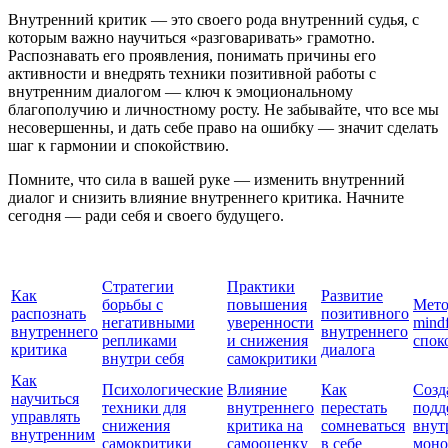
Внутренний критик — это своего рода внутренний судья, с
которым важно научиться «разговаривать» грамотно.
Распознавать его проявления, понимать причины его
активности и внедрять техники позитивной работы с
внутренним диалогом — ключ к эмоциональному
благополучию и личностному росту. Не забывайте, что все мы
несовершенны, и дать себе право на ошибку — значит сделать
шаг к гармонии и спокойствию.
Помните, что сила в вашей руке — изменить внутренний
диалог и снизить влияние внутреннего критика. Начните
сегодня — ради себя и своего будущего.
Стратегии
Практики
Как
Развитие
борьбы с
повышения
Мет
распознать
позитивного
негативными
уверенности
mindf
внутреннего
внутреннего
репликами
и снижения
спок
критика
диалога
внутри себя
самокритики
Как
Психологические
Влияние
Как
Созд
научиться
техники для
внутреннего
перестать
подд
управлять
снижения
критика на
сомневаться
внут
внутренним
самокритики
самооценку
в себе
моно