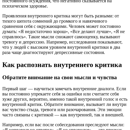
постоянного осуждения, что негативно сказывается на
психическом здоровье.
Проявления внутреннего критика могут быть разными: от
тихого шепота сомнений до громкого и навязчивого
сравнения себя с окружающими. Человек может постоянно
думать: «Я недостаточно хорош», «Все делают лучше», «Я не
справлюсь». Такие мысли снижают самооценку, вызывают
тревогу и депрессию. Например, исследования показывают,
что у людей с высоким уровнем внутренней критики в два
раза чаще диагностируют депрессивные состояния.
Как распознать внутреннего критика
Обратите внимание на свои мысли и чувства
Первый шаг — научиться замечать внутренние диалоги. Если
вы постоянно упрекаете себя за ошибки или считаете себя
хуже других, вероятно, именно такой внутренний голос и есть
внутренний критик. Обратите внимание, вызывает ли внутри
вас чувство стыда, тревоги или разочарования. Эти эмоции
часто связаны с критикой — как внутренней, так и внешней.
Например, если вас после собеседования преследуют мысли:
«Я неправильно ответил», «Я не справился» — это признак