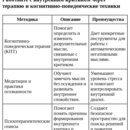
терапию и когнитивно-поведенческие техники
Методика
Описание
Преимущества
Помогает
определить и
Дает конкретные
изменить
инструменты для
Когнитивно-
разрушительные
работы с
поведенческая терапия
мысли,
автоматическими
(КПТ)
связанные с
негативными
внутренним
мыслями.
критиком.
Обучают
Уменьшают
замечать мысли
уровень стресса
Медитации и
без осуждения и
и помогают
практики
развивать
контролировать
осознанности
внутреннее
внутренний
спокойствие.
диалог.
Помогают
Создают
понять причины
безопасное
формирования
пространство для
Психотерапевтические
внутреннего
поиска решений
сеансы
критика и
и развития