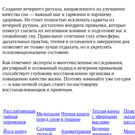
Создание вечернего ритуала, направленного на улучшение
качества сна — важный шаг к гармонии и хорошему
здоровью. Не стоит полностью исключать гаджеты из
вечерней рутины, достаточно внедрить привычки, которые
помогут снизить их негативное влияние и подготовят вас к
спокойному сну. Правильное сочетание cozy атмосферы,
дыхательных практик, чтения и осознанного завершения дня
позволяет не только лучше отдыхать, но и укреплять
психоэмоциональное состояние.
Как отмечают эксперты и многочисленные исследования,
регулярный и осознанный подход к вечерним привычкам
способствует глубокому восстановлению организма и
повышению качества жизни. Поэтому начинайте уже сегодня
— и ваш ночной отдых станет по-настоящему
восстанавливающим и приятным.
Расслабляющая
Теплая ванна
Прак
Медитация
Чтение книги
чайная
с эфирными
дыха
перед сном
в тишине
церемония
маслами
расс
Создание
Ведение
Йога перед
Ароматерапия
Мини
уютной
дневника