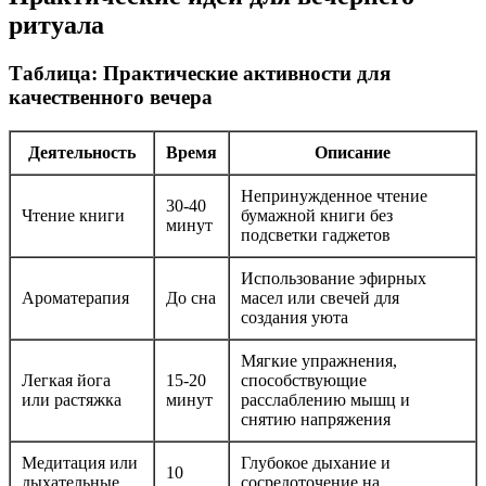
ритуала
Таблица: Практические активности для
качественного вечера
Деятельность
Время
Описание
Непринужденное чтение
30-40
Чтение книги
бумажной книги без
минут
подсветки гаджетов
Использование эфирных
Ароматерапия
До сна
масел или свечей для
создания уюта
Мягкие упражнения,
Легкая йога
15-20
способствующие
или растяжка
минут
расслаблению мышц и
снятию напряжения
Медитация или
Глубокое дыхание и
10
дыхательные
сосредоточение на