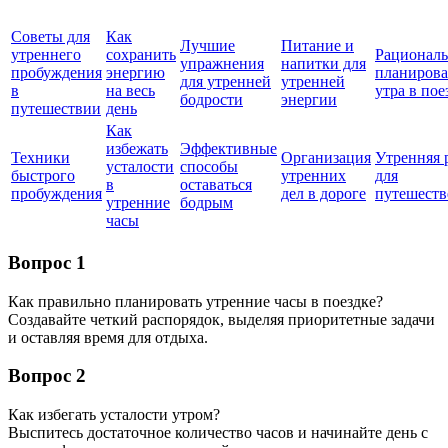
Советы для
Как
Лучшие
Питание и
утреннего
сохранить
Рациональ
упражнения
напитки для
пробуждения
энергию
планиров
для утренней
утренней
в
на весь
утра в пое
бодрости
энергии
путешествии
день
Как
избежать
Эффективные
Техники
Организация
Утренняя 
усталости
способы
быстрого
утренних
для
в
оставаться
пробуждения
дел в дороге
путешеств
утренние
бодрым
часы
Вопрос 1
Как правильно планировать утренние часы в поездке?
Создавайте четкий распорядок, выделяя приоритетные задачи
и оставляя время для отдыха.
Вопрос 2
Как избегать усталости утром?
Выспитесь достаточное количество часов и начинайте день с