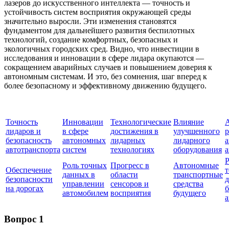
лазеров до искусственного интеллекта — точность и
устойчивость систем восприятия окружающей среды
значительно выросли. Эти изменения становятся
фундаментом для дальнейшего развития беспилотных
технологий, создание комфортных, безопасных и
экологичных городских сред. Видно, что инвестиции в
исследования и инновации в сфере лидара окупаются —
сокращением аварийных случаев и повышением доверия к
автономным системам. И это, без сомнения, шаг вперед к
более безопасному и эффективному движению будущего.
Точность
Инновации
Технологические
Влияние
А
лидаров и
в сфере
достижения в
улучшенного
р
безопасность
автономных
лидарных
лидарного
автотранспорта
систем
технологиях
оборудования
Р
Роль точных
Прогресс в
Автономные
Обеспечение
т
данных в
области
транспортные
безопасности
д
управлении
сенсоров и
средства
на дорогах
автомобилем
восприятия
будущего
а
Вопрос 1