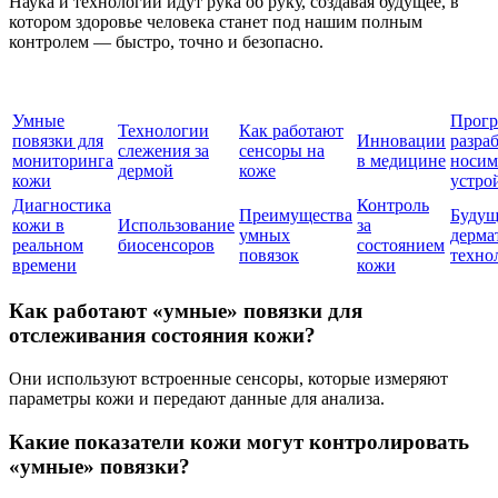
Наука и технологии идут рука об руку, создавая будущее, в
котором здоровье человека станет под нашим полным
контролем — быстро, точно и безопасно.
Умные
Прогр
Технологии
Как работают
повязки для
Инновации
разра
слежения за
сенсоры на
мониторинга
в медицине
носи
дермой
коже
кожи
устро
Диагностика
Контроль
Преимущества
Будущ
кожи в
Использование
за
умных
дерма
реальном
биосенсоров
состоянием
повязок
техно
времени
кожи
Как работают «умные» повязки для
отслеживания состояния кожи?
Они используют встроенные сенсоры, которые измеряют
параметры кожи и передают данные для анализа.
Какие показатели кожи могут контролировать
«умные» повязки?