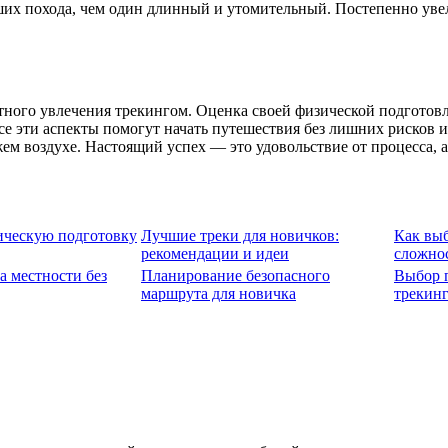
ших похода, чем один длинный и утомительный. Постепенно уве
ого увлечения трекингом. Оценка своей физической подготовле
 эти аспекты помогут начать путешествия без лишних рисков и
ем воздухе. Настоящий успех — это удовольствие от процесса, 
ическую подготовку
Лучшие треки для новичков:
Как вы
рекомендации и идеи
сложно
а местности без
Планирование безопасного
Выбор 
маршрута для новичка
трекин