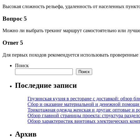
Высокая сложность рельефа, удаленность от населенных пункто
Вопрос 5
Можно ли выбрать трекинг маршрут самостоятельно или лучше
Ответ 5
Для первых походов рекомендуется использовать проверенные
Поиск
Поиск
Последние записи
Грузинская кухня в ресторане с доставкой: обзор 
Сбор и оказание материальной и денежной помощи 
Трикотажная одежда женская и другая: оптовые и р
Обзор главной страницы проекта: структура разде
Обзор характеристик винтовых электрических ком
Архив