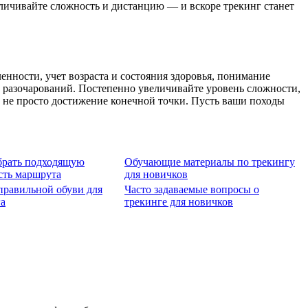
личивайте сложность и дистанцию — и вскоре трекинг станет
нности, учет возраста и состояния здоровья, понимание
 разочарований. Постепенно увеличивайте уровень сложности,
а не просто достижение конечной точки. Пусть ваши походы
брать подходящую
Обучающие материалы по трекингу
сть маршрута
для новичков
правильной обуви для
Часто задаваемые вопросы о
га
трекинге для новичков