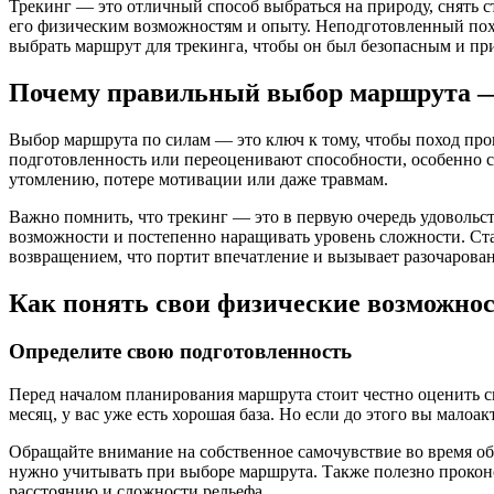
Трекинг — это отличный способ выбраться на природу, снять 
его физическим возможностям и опыту. Неподготовленный похо
выбрать маршрут для трекинга, чтобы он был безопасным и пр
Почему правильный выбор маршрута — 
Выбор маршрута по силам — это ключ к тому, чтобы поход пр
подготовленность или переоценивают способности, особенно 
утомлению, потере мотивации или даже травмам.
Важно помнить, что трекинг — это в первую очередь удовольс
возможности и постепенно наращивать уровень сложности. Ст
возвращением, что портит впечатление и вызывает разочарован
Как понять свои физические возможно
Определите свою подготовленность
Перед началом планирования маршрута стоит честно оценить св
месяц, у вас уже есть хорошая база. Но если до этого вы мало
Обращайте внимание на собственное самочувствие во время об
нужно учитывать при выборе маршрута. Также полезно проконс
расстоянию и сложности рельефа.