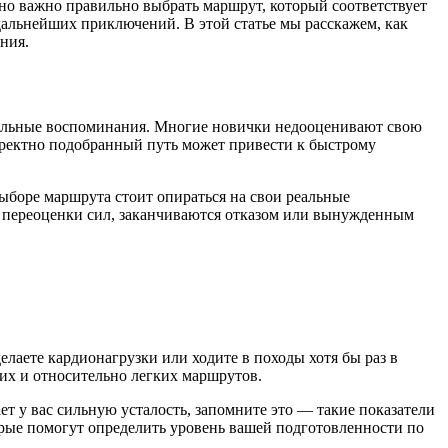
нно важно правильно выбрать маршрут, который соответствует
дальнейших приключений. В этой статье мы расскажем, как
ния.
тельные воспоминания. Многие новички недооценивают свою
рректно подобранный путь может привести к быстрому
ыборе маршрута стоит опираться на свои реальные
с переоценки сил, заканчиваются отказом или вынужденным
лаете кардионагрузки или ходите в походы хотя бы раз в
тких и относительно легких маршрутов.
т у вас сильную усталость, запомните это — такие показатели
рые помогут определить уровень вашей подготовленности по