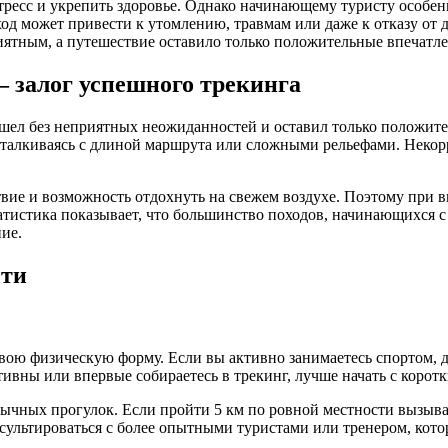
стресс и укрепить здоровье. Однако начинающему туристу особе
д может привести к утомлению, травмам или даже к отказу от 
иятным, а путешествие оставило только положительные впечатле
залог успешного трекинга
ошел без неприятных неожиданностей и оставил только положи
сталкиваясь с длиной маршрута или сложными рельефами. Неко
твие и возможность отдохнуть на свежем воздухе. Поэтому при в
атистика показывает, что большинство походов, начинающихся 
ие.
сти
ою физическую форму. Если вы активно занимаетесь спортом, де
активны или впервые собираетесь в трекинг, лучше начать с коро
ычных прогулок. Если пройти 5 км по ровной местности вызывае
ультироваться с более опытными туристами или тренером, кото