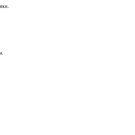
вки.
м.