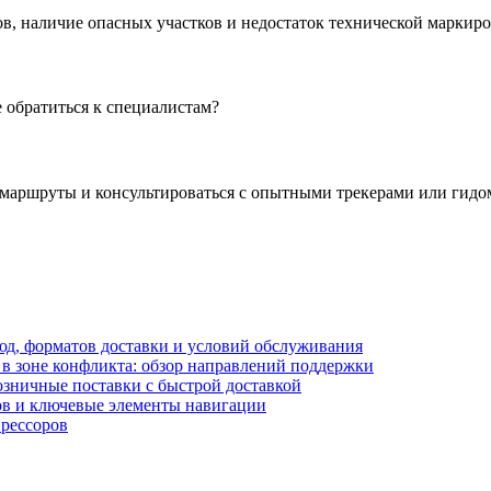
в, наличие опасных участков и недостаток технической маркиро
 обратиться к специалистам?
 маршруты и консультироваться с опытными трекерами или гидо
блюд, форматов доставки и условий обслуживания
в зоне конфликта: обзор направлений поддержки
озничные поставки с быстрой доставкой
лов и ключевые элементы навигации
прессоров