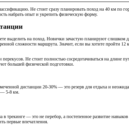
ссификацию. Не стоит сразу планировать поход на 40 км по гор
сть набрать опыт и укрепить физическую форму.
станции
жете выделить на поход. Новички зачастую планируют слишком д
ренной сложности маршрута. Значит, если вы хотите пройти 12 к
 перекусов. Не стоит полностью сосредотачиваться на длине пу
уют большей физической подготовки.
амеченной дистанции 20-30% — это резерв для отдыха и неожида
 — 5-8 км.
а в трекинге — это не перебор, а постепенное развитие навыков
ить первые впечатления.