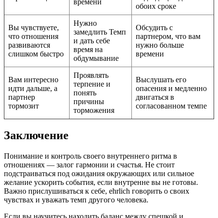
времени
обоих сроке
Нужно
Вы чувствуете,
Обсудить с
замедлить Темп
что отношения
партнером, что вам
и дать себе
развиваются
нужно больше
время на
слишком быстро
времени
обдумывание
Проявлять
Вам интересно
Выслушать его
терпение и
идти дальше, а
опасения и медленно
понять
партнер
двигаться в
причины
тормозит
согласованном темпе
торможения
Заключение
Понимание и контроль своего внутреннего ритма в
отношениях — залог гармонии и счастья. Не стоит
подстраиваться под ожидания окружающих или сильное
желание ускорить события, если внутренне вы не готовы.
Важно прислушиваться к себе, ehrlich говорить о своих
чувствах и уважать темп другого человека.
Если вы научитесь находить баланс между спешкой и