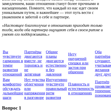
замедлением, ваши отношения станут более прочными и
насыщенными. Помните, что каждый из нас идет своим
уникальным путем, и важнейшее — этот путь вести с
уважением и заботой о себе и партнере.
«Настоящее благополучие в отношениях приходит только
тогда, когда оба партнера ощущают себя в своем ритме и
умеют его поддерживать.»
Вы
Партнёры
Общие
Оба
Нету
чувствуете
двигаются
планы
партнёра
ощущений
гармонию в
вместе, не
двигаются
слушают
спешки или
темпе
торопясь и
естественно
учитыва
застоя при
развития
не
и без
желания
общении
отношений
затягивая
давления
друг дру
Вам
Нет чувства
Интуитивно
Партнёр
комфортно
облегчения
чувствуете
Плавность и
проявляе
обсуждать
или
правильный
естественность
терпение
дальнейшие
напряжения
ритм
в отношениях
пониман
шаги
в разговоре
развития
Вопрос 1