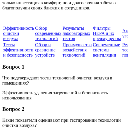
только инвестиция в комфорт, но и долгосрочная забота о
благополучии своих близких и сотрудников.
Эффективность
Обзор
Результаты
Фильтры
Ак
очистки
современных
лабораторных
HEPA и их
уг
воздуха
технологий
тестов
преимущества
Тесты
Обзор и
Преимущества
Современные
Ре
эффективности
сравнение
воздействия
системы
те
и безопасность
устройств
технологий
вентиляции
по
Вопрос 1
Что подтверждают тесты технологий очистки воздуха в
помещениях?
Эффективность удаления загрязнений и безопасность
использования.
Вопрос 2
Какие показатели оценивают при тестировании технологий
очистки воздуха?