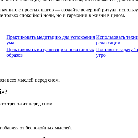
: начните с простых шагов — создайте вечерний ритуал, использ
не только спокойной ночи, но и гармонии в жизни в целом.
Практиковать медитацию для успокоения
Использовать техн
ума
релаксации
Практиковать визуализацию позитивных
Поставить задачу ‘
образов
утро
иси всех мыслей перед сном.
й»?
что тревожит перед сном.
 избавляя от беспокойных мыслей.