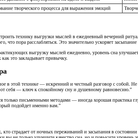
вание творческого процесса для выражения эмоций
Творче
строить технику выгрузки мыслей в ежедневный вечерний ритуал
го, что пора расслабляться. Это значительно ускоряет засыпани
рактикующих выгрузку мыслей ежедневно, уровень сна улучшает
 как это закладывает привычку.
ра
е в этой технике — искренний и честный разговор с собой. Не б
й от себя — ключ к спокойному сну и душевному равновесию.”
ся только письменными методами — иногда хорошая практика гл
торый подойдет именно вам.”
 кто страдает от ночных переживаний и засыпания в состоянии 
ики вы не только улучшите качество сна, но и повысите уровень