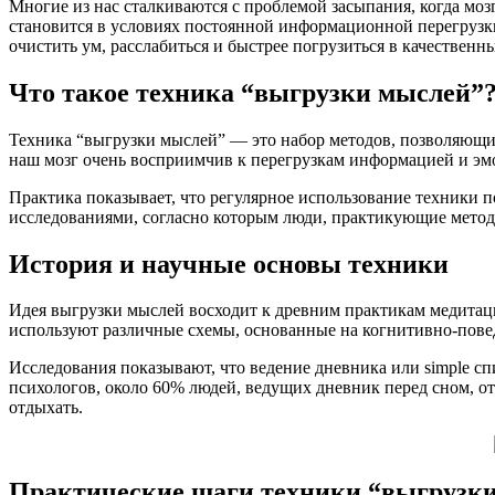
Многие из нас сталкиваются с проблемой засыпания, когда мо
становится в условиях постоянной информационной перегрузки
очистить ум, расслабиться и быстрее погрузиться в качественн
Что такое техника “выгрузки мыслей”
Техника “выгрузки мыслей” — это набор методов, позволяющих
наш мозг очень восприимчив к перегрузкам информацией и эмо
Практика показывает, что регулярное использование техники п
исследованиями, согласно которым люди, практикующие метод
История и научные основы техники
Идея выгрузки мыслей восходит к древним практикам медитации
используют различные схемы, основанные на когнитивно-повед
Исследования показывают, что ведение дневника или simple с
психологов, около 60% людей, ведущих дневник перед сном, от
отдыхать.
Практические шаги техники “выгрузк