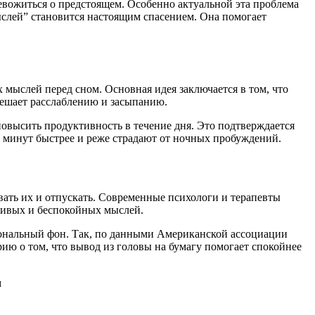
евожиться о предстоящем. Особенно актуальной эта проблема
ыслей” становится настоящим спасением. Она помогает
мыслей перед сном. Основная идея заключается в том, что
мешает расслаблению и засыпанию.
 повысить продуктивность в течение дня. Это подтверждается
 минут быстрее и реже страдают от ночных пробуждений.
вать их и отпускать. Современные психологи и терапевты
чивых и беспокойных мыслей.
иональный фон. Так, по данными Американской ассоциации
ию о том, что вывод из головы на бумагу помогает спокойнее