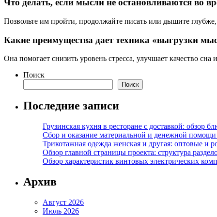
Что делать, если мысли не остановливаются во в
Позвольте им пройти, продолжайте писать или дышите глубже,
Какие преимущества дает техника «выгрузки мы
Она помогает снизить уровень стресса, улучшает качество сна
Поиск
Поиск
Последние записи
Грузинская кухня в ресторане с доставкой: обзор 
Сбор и оказание материальной и денежной помощи 
Трикотажная одежда женская и другая: оптовые и р
Обзор главной страницы проекта: структура разде
Обзор характеристик винтовых электрических ком
Архив
Август 2026
Июль 2026