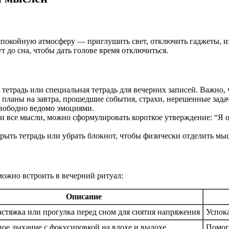
спокойную атмосферу — приглушить свет, отключить гаджеты, и
т до сна, чтобы дать голове время отключиться.
тетрадь или специальная тетрадь для вечерних записей. Важно, 
: планы на завтра, прошедшие события, страхи, нерешенные зад
свободно ведомо эмоциями.
ли все мысли, можно сформулировать короткое утверждение: “Я о
рыть тетрадь или убрать блокнот, чтобы физически отделить мыс
ожно встроить в вечерний ритуал:
Описание
астяжка или прогулка перед сном для снятия напряжения
Успок
ое дыхание с фокусировкой на вдохе и выдохе
Помог