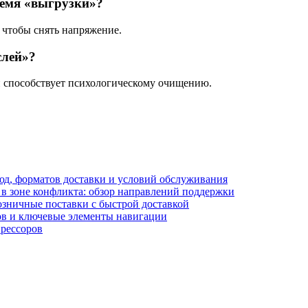
ремя «выгрузки»?
 чтобы снять напряжение.
слей»?
 и способствует психологическому очищению.
блюд, форматов доставки и условий обслуживания
в зоне конфликта: обзор направлений поддержки
озничные поставки с быстрой доставкой
лов и ключевые элементы навигации
прессоров