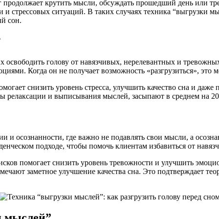
зг продолжает крутить мысли, обсуждать прошедший день или тр
 и стрессовых ситуаций. В таких случаях техника “выгрузки м
ый сон.
?
 освободить голову от навязчивых, нерелевантных и тревожных 
циями. Когда он не получает возможность «разгрузиться», это 
омогает снизить уровень стресса, улучшить качество сна и даже
ы релаксации и выписывания мыслей, засыпают в среднем на 20
 и осознанности, где важно не подавлять свои мысли, а осозна
енческом подходе, чтобы помочь клиентам избавиться от навяз
писков помогает снизить уровень тревожности и улучшить эмоц
мечают заметное улучшение качества сна. Это подтверждает теор
и мыслей”