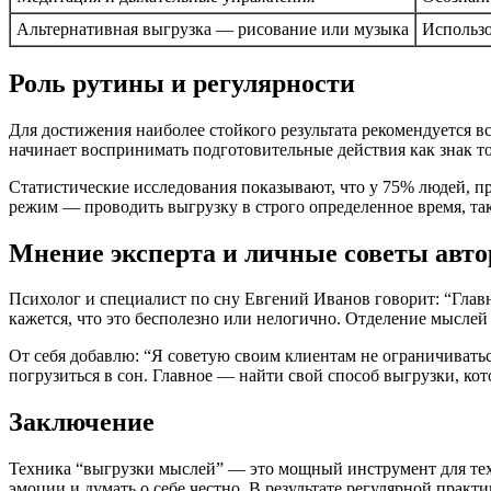
Альтернативная выгрузка — рисование или музыка
Использо
Роль рутины и регулярности
Для достижения наиболее стойкого результата рекомендуется в
начинает воспринимать подготовительные действия как знак то
Статистические исследования показывают, что у 75% людей, п
режим — проводить выгрузку в строго определенное время, так
Мнение эксперта и личные советы авто
Психолог и специалист по сну Евгений Иванов говорит: “Главно
кажется, что это бесполезно или нелогично. Отделение мысле
От себя добавлю: “Я советую своим клиентам не ограничивать
погрузиться в сон. Главное — найти свой способ выгрузки, ко
Заключение
Техника “выгрузки мыслей” — это мощный инструмент для тех,
эмоции и думать о себе честно. В результате регулярной практ