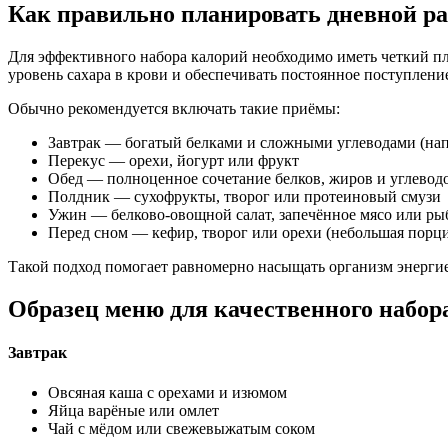
Как правильно планировать дневной р
Для эффективного набора калорий необходимо иметь четкий пл
уровень сахара в крови и обеспечивать постоянное поступлени
Обычно рекомендуется включать такие приёмы:
Завтрак — богатый белками и сложными углеводами (нап
Перекус — орехи, йогурт или фрукт
Обед — полноценное сочетание белков, жиров и углеводо
Полдник — сухофрукты, творог или протеиновый смузи
Ужин — белково-овощной салат, запечённое мясо или ры
Перед сном — кефир, творог или орехи (небольшая порци
Такой подход помогает равномерно насыщать организм энерги
Образец меню для качественного набора
Завтрак
Овсяная каша с орехами и изюмом
Яйца варёные или омлет
Чай с мёдом или свежевыжатым соком