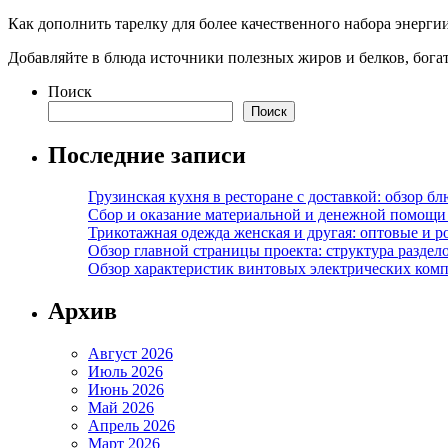
Как дополнить тарелку для более качественного набора энерги
Добавляйте в блюда источники полезных жиров и белков, бога
Поиск
Поиск
Последние записи
Грузинская кухня в ресторане с доставкой: обзор 
Сбор и оказание материальной и денежной помощи 
Трикотажная одежда женская и другая: оптовые и р
Обзор главной страницы проекта: структура разде
Обзор характеристик винтовых электрических ком
Архив
Август 2026
Июль 2026
Июнь 2026
Май 2026
Апрель 2026
Март 2026