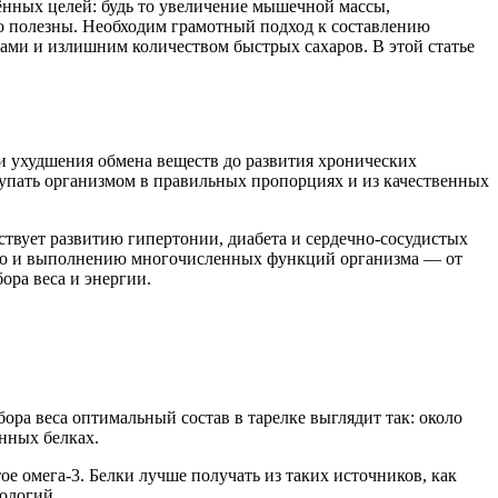
ённых целей: будь то увеличение мышечной массы,
о полезны. Необходим грамотный подход к составлению
ами и излишним количеством быстрых сахаров. В этой статье
 и ухудшения обмена веществ до развития хронических
упать организмом в правильных пропорциях и из качественных
ствует развитию гипертонии, диабета и сердечно-сосудистых
 но и выполнению многочисленных функций организма — от
ора веса и энергии.
ра веса оптимальный состав в тарелке выглядит так: около
енных белках.
ое омега-3. Белки лучше получать из таких источников, как
тологий.