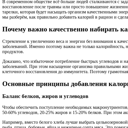
В современном обществе всё больше людей сталкиваются с зад
восстановление после травмы или просто повышение жизненно
тарелки, которая будет насыщать организм качественными эне
мы разберём, как правильно добавить калорий в рацион и сде
Почему важно качественно набирать к
Стремление к увеличению веса и энергии без внимания к качес
заболеваний. Именно поэтому важна не только калорийность,
продуктов.
Доказано, что избыточное потребление быстрых углеводов и н
заболеваний. При этом насыщение организма правильными жи
клеточного восстановления до иммунитета. Поэтому грамотная
Основные принципы добавления калор
Баланс белков, жиров и углеводов
Чтобы обеспечить поступление необходимых макронутриентов, в
50-60% углеводов, 20-25% жиров и 15-20% белков. При этом ак
Например, вместо белого хлеба лучше выбрать цельнозерновой,
рыба, птица, бобовые, яйца и нежирные сорта мяса. Это помога