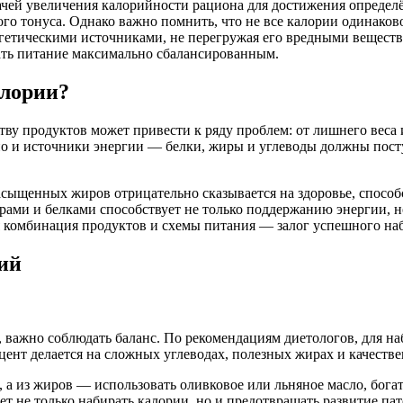
ачей увеличения калорийности рациона для достижения определ
го тонуса. Однако важно помнить, что не все калории одинаков
ргетическими источниками, не перегружая его вредными веществ
лать питание максимально сбалансированным.
алории?
тву продуктов может привести к ряду проблем: от лишнего веса
 но и источники энергии — белки, жиры и углеводы должны пост
асыщенных жиров отрицательно сказывается на здоровье, способ
рами и белками способствует не только поддержанию энергии,
 комбинация продуктов и схемы питания — залог успешного наб
ий
ажно соблюдать баланс. По рекомендациям диетологов, для набо
цент делается на сложных углеводах, полезных жирах и качеств
 а из жиров — использовать оливковое или льняное масло, богат
ет не только набирать калории, но и предотвращать развитие па