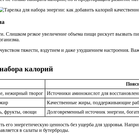
на
ти. Слишком резкое увеличение объема пищи рискует вызвать 
рганизма.
чувством тяжести, вздутием и даже ухудшением настроения. Важн
набора калорий
Пояс
ые, нежирный творог
Источники аминокислот для восстановлен
 жир
Качественные жиры, поддерживающие рабо
ь, фрукты, овощи
Долговременный источник энергии, богат
ь его энергетическую ценность без ущерба для здоровья. Наприм
вляется в салаты и бутерброды.