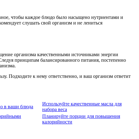
авное, чтобы каждое блюдо было насыщено нутриентами и
комендует слушать свой организм и не лениться
сыщение организма качественными источниками энергии
. Следуя принципам балансированного питания, постепенно
анизма.
ьзу. Подходите к нему ответственно, и ваш организм ответит
Используйте качественные масла для
до в ваши блюда
набора веса
лорийными
Планируйте порции для повышения
калорийности