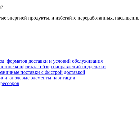
и?
тые энергией продукты, и избегайте переработанных, насыщенн
блюд, форматов доставки и условий обслуживания
в зоне конфликта: обзор направлений поддержки
озничные поставки с быстрой доставкой
лов и ключевые элементы навигации
прессоров