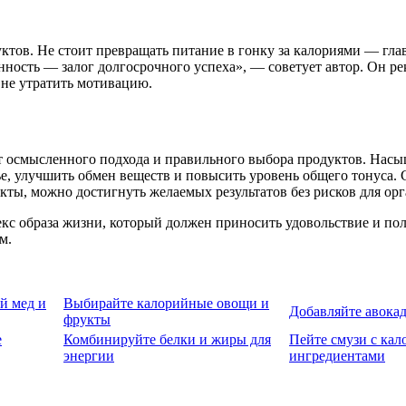
уктов. Не стоит превращать питание в гонку за калориями — гл
ность — залог долгосрочного успеха», — советует автор. Он ре
 не утратить мотивацию.
ует осмысленного подхода и правильного выбора продуктов. На
овье, улучшить обмен веществ и повысить уровень общего тонуса
кты, можно достигнуть желаемых результатов без рисков для орг
екс образа жизни, который должен приносить удовольствие и пол
м.
й мед и
Выбирайте калорийные овощи и
Добавляйте авока
фрукты
е
Комбинируйте белки и жиры для
Пейте смузи с ка
энергии
ингредиентами