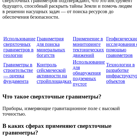
сверхточных гравиметров подтверждают, что это инструмент
будущего, способный раскрыть тайны Земли и помочь людям
в решении насущных задач — от поиска ресурсов до
обеспечения безопасности.
Использование
Гравиметрия
Применение в
Геофизически
сверхточных
для поиска
мониторинге
исследования 
гравиметров в
минеральных
тектонических
помощью
геологии
богатств
движений
гравиметров
Использование
Гравиметры в
Контроль
Технологии в
для
строительстве
сейсмической
разработке
обнаружения
— оценка
активности на
инфраструкту
подземных
фундамента
стройплощадках
объектов
пустот
Что такое сверхточные гравиметры?
Приборы, измеряющие гравитационное поле с высокой
точностью.
В каких сферах применяют сверхточные
гравиметры?