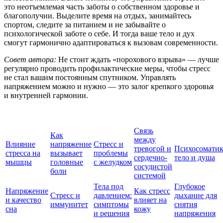
это неотъемлемая часть заботы о собственном здоровье и
благополучии. Выделите время на отдых, занимайтесь
спортом, следите за питанием и не забывайте о
психологической заботе о себе. И тогда ваше тело и дух
смогут гармонично адаптироваться к вызовам современности.
Совет автора:
Не стоит ждать «порохового взрыва» — лучше
регулярно проводить профилактические меры, чтобы стресс
не стал вашим постоянным спутником. Управлять
напряжением можно и нужно — это залог крепкого здоровья
и внутренней гармонии.
Связь
Как
между
Влияние
напряжение
Стресс и
тревогой и
Психосоматик
стресса на
вызывает
проблемы
сердечно-
тело и душа
мышцы
головные
с желудком
сосудистой
боли
системой
Тела под
Глубокое
Напряжение
Как стресс
Стресс и
давлением:
дыхание для
и качество
влияет на
иммунитет
симптомы
снятия
сна
кожу
и решения
напряжения