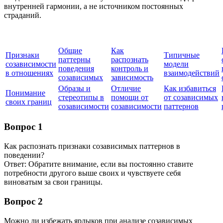
внутренней гармонии, а не источником постоянных
страданий.
Общие
Как
Признаки
Типичные
паттерны
распознать
созависимости
модели
поведения
контроль и
в отношениях
взаимодействий
созависимых
зависимость
Образы и
Отличие
Как избавиться
Понимание
стереотипы в
помощи от
от созависимых
своих границ
созависимости
созависимости
паттернов
Вопрос 1
Как распознать признаки созависимых паттернов в
поведении?
Ответ: Обратите внимание, если вы постоянно ставите
потребности другого выше своих и чувствуете себя
виноватым за свои границы.
Вопрос 2
Можно ли избежать ярлыков при анализе созависимых