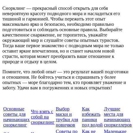
Снорклинг — прекрасный способ открыть для себя
невероятную красоту подводного мира и насладиться его
тишиной и гармонией. Чтобы пережить этот опыт
максимально ярко и безопасно, необходимо правильно
подготовиться и соблюдать основные правила. Выбирайте
качественное снаряжение, не торопитесь, уважайте
окружающий мир и слушайте советы опытных туристов.
Тогда ваше первое знакомство с подводным мира не только
оставит яркие впечатления, но и станет началом новой
страсти, которая может преобразить ваше отношение к
природе и отдыху в целом.
Помните, что любой опыт — это результат вашей подготовки
и отношения. Не бойтесь учиться и спрашивать у более
опытных — море благодарно тем, кто проявляет уважение и
заботу. Удачи вам в погружениях и новых открытиях!
Основные
Выбор
Как
Лучшие
Что взять с
советы для
маски и
избежать
места для
собой на
начинающих
трубки для
паники
начинающих
сноркелинг
сноркелинг
новичков
под водой
сноркеллеров
Советы по
Как не
Маленькие