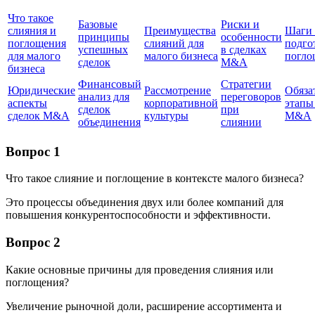
Что такое
Базовые
Риски и
слияния и
Преимущества
Шаги 
принципы
особенности
поглощения
слияний для
подго
успешных
в сделках
для малого
малого бизнеса
погл
сделок
M&A
бизнеса
Финансовый
Стратегии
Юридические
Рассмотрение
Обяза
анализ для
переговоров
аспекты
корпоративной
этапы
сделок
при
сделок M&A
культуры
M&A
объединения
слиянии
Вопрос 1
Что такое слияние и поглощение в контексте малого бизнеса?
Это процессы объединения двух или более компаний для
повышения конкурентоспособности и эффективности.
Вопрос 2
Какие основные причины для проведения слияния или
поглощения?
Увеличение рыночной доли, расширение ассортимента и