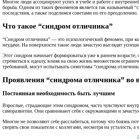
Многие люди ассоциируют успех в учебе и работе с внутренне
борьба. Одним из таких феноменов является так называемый “с
последствия, а также поделимся советами по его преодолению.
Что такое “синдром отличника”
“Синдром отличника” — это психологический феномен, при кот
неудачи. На поверхности такие люди зачастую выглядят успеш
Этот синдром начинает формироваться уже в раннем возрасте, 
стремиться к идеалу, влияя на свою жизнь множеством ограниче
требований, могут испытывать симптомы “синдрома отличника
Проявления “синдрома отличника” во в
Постоянная необходимость быть лучшим
Взрослые, страдающие этим синдромом, часто чувствуют внутр
саморазвитии. Они сравнивают себя с окружающими и зачастую
Многие не позволяют себе расслабиться, потому что боязнь по
сверять свои показатели с коллегами, несмотря на усталость, 