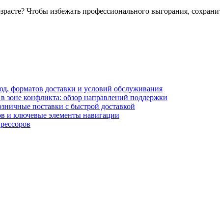
зрасте? Чтобы избежать профессионального выгорания, сохрани
блюд, форматов доставки и условий обслуживания
в зоне конфликта: обзор направлений поддержки
озничные поставки с быстрой доставкой
лов и ключевые элементы навигации
прессоров