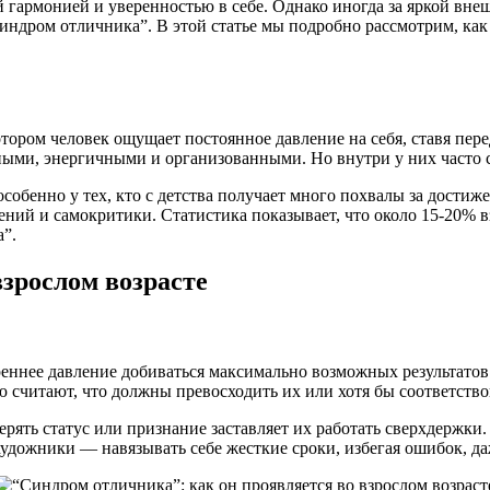
й гармонией и уверенностью в себе. Однако иногда за яркой в
индром отличника”. В этой статье мы подробно рассмотрим, как 
ором человек ощущает постоянное давление на себя, ставя пере
ными, энергичными и организованными. Но внутри у них часто с
особенно у тех, кто с детства получает много похвалы за дости
ний и самокритики. Статистика показывает, что около 15-20% вз
”.
зрослом возрасте
еннее давление добиваться максимально возможных результатов
 считают, что должны превосходить их или хотя бы соответство
терять статус или признание заставляет их работать сверхдержк
а художники — навязывать себе жесткие сроки, избегая ошибок, да