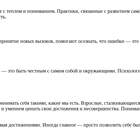
е с теплом и пониманием. Практики, связанные с развитием сам
ть.
ринятие новых вызовов, помогают осознать, что ошибки — это е
го — это быть честным с самим собой и окружающими. Психолог
ринимать себя такими, какие мы есть. Взрослые, сталкивающиес
 и умением ценить свои достижения и несовершенства. Пониман
емая достижениями. Иногда главное — просто позволить себе бы