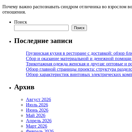
Почему важно распознавать синдром отличника во взрослом во
отношения.
Поиск
Поиск
Последние записи
Грузинская кухня в ресторане с доставкой: обзор 
Сбор и оказание материальной и денежной помощи 
Трикотажная одежда женская и другая: оптовые и р
Обзор главной страницы проекта: структура разде
Обзор характеристик винтовых электрических ком
Архив
Август 2026
Июль 2026
Июнь 2026
Май 2026
Апрель 2026
Март 2026
Февраль 2026