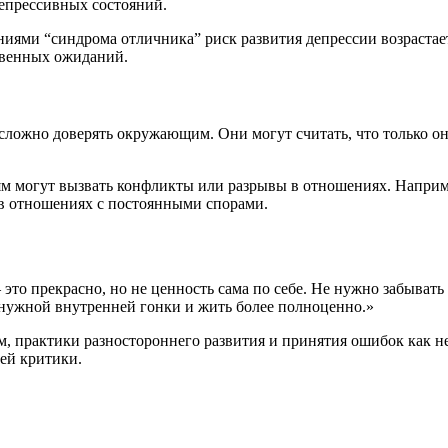
депрессивных состояний.
ями “синдрома отличника” риск развития депрессии возрастает
твенных ожиданий.
 сложно доверять окружающим. Они могут считать, что только о
ьям могут вызвать конфликты или разрывы в отношениях. Напри
 в отношениях с постоянными спорами.
это прекрасно, но не ценность сама по себе. Не нужно забывать
енужной внутренней гонки и жить более полноценно.»
м, практики разностороннего развития и принятия ошибок как н
ей критики.