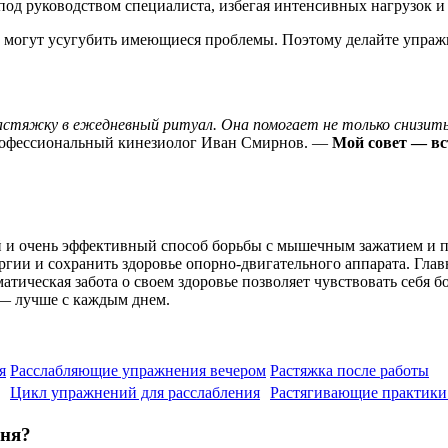
од руководством специалиста, избегая интенсивных нагрузок и
 могут усугубить имеющиеся проблемы. Поэтому делайте упражн
астяжку в ежедневный ритуал. Она помогает не только снизит
офессиональный кинезиолог Иван Смирнов. —
Мой совет — вс
ый и очень эффективный способ борьбы с мышечным зажатием и 
гии и сохранить здоровье опорно-двигательного аппарата. Глав
матическая забота о своем здоровье позволяет чувствовать себя
 — лучше с каждым днем.
я
Расслабляющие упражнения вечером
Растяжка после работы
Цикл упражнений для расслабления
Растягивающие практики 
дня?