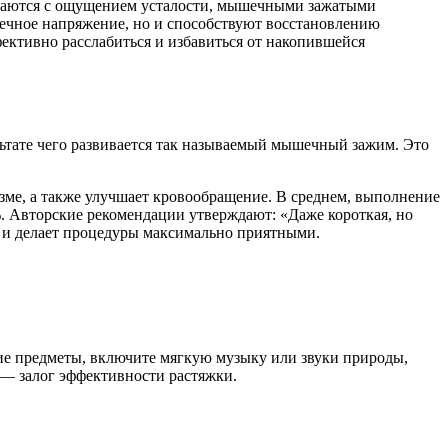
иваются с ощущением усталости, мышечными зажатыми
шечное напряжение, но и способствуют восстановлению
фективно расслабиться и избавиться от накопившейся
льтате чего развивается так называемый мышечный зажим. Это
зме, а также улучшает кровообращение. В среднем, выполнение
. Авторские рекомендации утверждают: «Даже короткая, но
м и делает процедуры максимально приятными.
ие предметы, включите мягкую музыку или звуки природы,
е — залог эффективности растяжки.