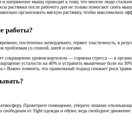
м и напряжение мышц приводят к тому, что многие люди сталк
ксы растяжки после рабочего дня не только помогают снять мы
правильно организовать мягкую растяжку, чтобы максимально эф
ле работы?
ремени, постепенно затвердевают, теряют эластичность, в резу
ным проблемам со спиной, шеей и ногами.
ует сокращению уровня кортизола — гормона стресса — в органи
ь ощущение усталости на 40% и устранить мышечные боли на 30%
ела.» Важно помнить, что правильный подход снижает риск трав
тывать?
 атмосферу. Проветрите помещение, уберите лишние отвлекающ
ло свободным от Tight одежды и обуви, ведь свободное движени