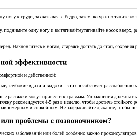
ну ногу к груди, захватывая за бедро, затем аккуратно тяните к
ену, поднимите одну ногу и вытягивайтеутягивайте носок вверх
еред. Наклоняйтесь к ногам, стараясь достать до стоп, сохраняя 
ьной эффективности
комфортной и действенной:
ые, глубокие вдохи и выдохи – это способствует расслаблению
ые растяжки могут привести к травмам. Упражнения должны выз
тяжку рекомендуется 4-5 раз в неделю, чтобы достичь стойкого 
равномерным и спокойным. Не задерживайте дыхание, чтобы не 
и или проблемы с позвоночником?
ских заболеваний или болей особенно важно проконсультироват