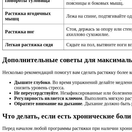
Повороты туловища
поясницы и боковых мышц.
Растяжка ягодичных
Лежа на спине, подтягивайте од
мышц
Стоя, держась за опору или ст
Растяжка ног
ахиллово сухожилие.
Легкая растяжка сидя
Сядьте на пол, вытяните ноги вп
Дополнительные советы для максимал
Несколько рекомендаций помогут вам сделать растяжку более 
Дышите глубоко
. Во время упражнений делайте медленн
снизить уровень стресса.
Не переусердствуйте
. Незафиксированные или болезненн
Регулярность является ключом
. Выполнять мягкую рас
Обратите внимание на дыхание
. Дыхание должно быть 
Что делать, если есть хронические бол
Перед началом любой программы растяжки при наличии хрониче