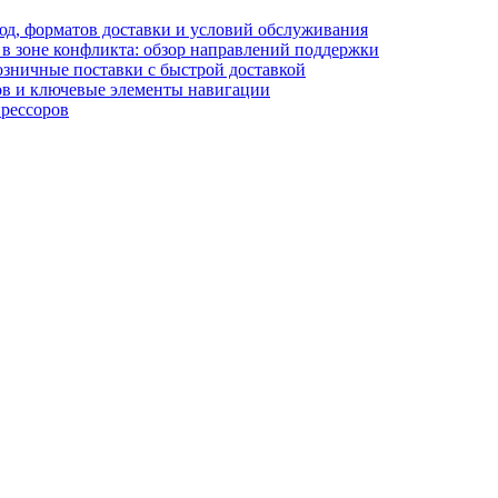
блюд, форматов доставки и условий обслуживания
в зоне конфликта: обзор направлений поддержки
озничные поставки с быстрой доставкой
лов и ключевые элементы навигации
прессоров