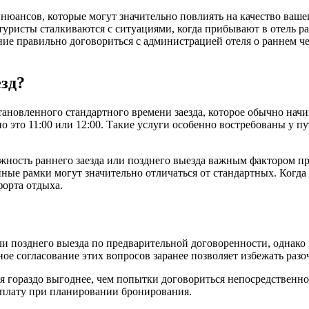
юансов, которые могут значительно повлиять на качество вашег
 туристы сталкиваются с ситуациями, когда прибывают в отель 
ние правильно договориться с администрацией отеля о раннем ч
езд?
тановленного стандартного времени заезда, которое обычно начи
 это 11:00 или 12:00. Такие услуги особенно востребованы у п
ожность раннего заезда или позднего выезда важным фактором п
ные рамки могут значительно отличаться от стандартных. Когда 
орта отдыха.
 позднего выезда по предварительной договоренности, однако их
е согласование этих вопросов заранее позволяет избежать разо
я гораздо выгоднее, чем попытки договориться непосредственно 
оплату при планировании бронирования.