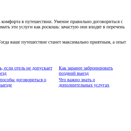
 комфорта в путешествии. Умение правильно договориться с
мать эти услуги как роскошь: зачастую они входят в перечень
Тогда ваше путешествие станет максимально приятным, а опыт
ь, если отель не допускает
Как заранее забронировать
езд
поздний выезд
пособы договориться о
Что важно знать о
выезде
дополнительных услугах