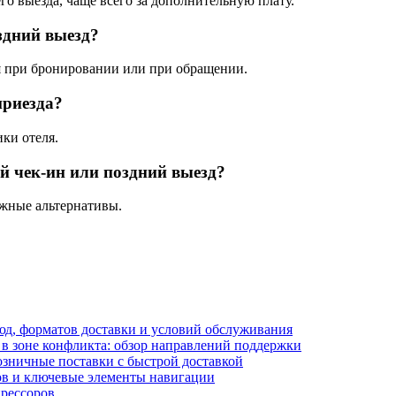
го выезда, чаще всего за дополнительную плату.
здний выезд?
ия при бронировании или при обращении.
приезда?
ки отеля.
ий чек-ин или поздний выезд?
ожные альтернативы.
блюд, форматов доставки и условий обслуживания
в зоне конфликта: обзор направлений поддержки
озничные поставки с быстрой доставкой
лов и ключевые элементы навигации
прессоров