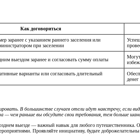
Как договориться
ер заранее с указанием раннего заселения или
Успеш
дминистратором при заселении
прове
Могут
дним выездом заранее и согласовать сумму оплаты
избеж
нативные варианты или согласовать длительный
Обесп
денег
ровать. В большинстве случаев отели идут навстречу, если вид
а — чем раньше вы обсудите свои требования, тем больше шан
позднем выезде — важный навык для любого путешественника. О
роприятиями. Проявляйте инициативу, будьте доброжелательны 