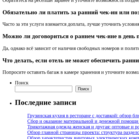
Обратитесь на ресепшн заранее и уточните возможность поздне
Обязательно ли платить за ранний чек-ин или по
Часто за эти услуги взимается доплата, лучше уточнить услов
Можно ли договориться о раннем чек-ине в день 
Да, однако всё зависит от наличия свободных номеров и полити
Что делать, если отель не может обеспечить ранн
Попросите оставить багаж в камере хранения и уточните возм
Поиск
Поиск
Последние записи
Грузинская кухня в ресторане с доставкой: обзор 
Сбор и оказание материальной и денежной помощи 
Трикотажная одежда женская и другая: оптовые и р
Обзор главной страницы проекта: структура разде
Обзор характеристик винтовых электрических ком