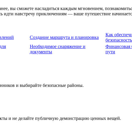
анее, вы сможете насладиться каждым мгновением, познакомитьс
есь идти навстречу приключениям — ваше путешествие начинаетс
Как обеспеч
влений
Создание маршрута и планировка
безопасность
для
Необходимое снаряжение и
Финансовая 
документы
пути
нников и выбирайте безопасные районы.
акты и не делайте публичную демонстрацию ценных вещей.