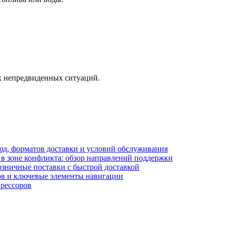
х непредвиденных ситуаций.
блюд, форматов доставки и условий обслуживания
в зоне конфликта: обзор направлений поддержки
озничные поставки с быстрой доставкой
лов и ключевые элементы навигации
прессоров