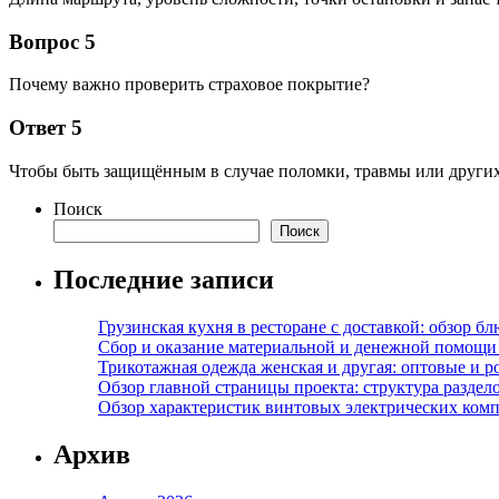
Вопрос 5
Почему важно проверить страховое покрытие?
Ответ 5
Чтобы быть защищённым в случае поломки, травмы или други
Поиск
Поиск
Последние записи
Грузинская кухня в ресторане с доставкой: обзор 
Сбор и оказание материальной и денежной помощи 
Трикотажная одежда женская и другая: оптовые и р
Обзор главной страницы проекта: структура разде
Обзор характеристик винтовых электрических ком
Архив