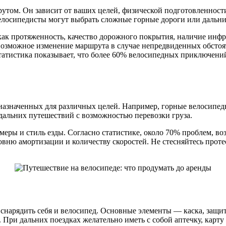
рутом. Он зависит от ваших целей, физической подготовленност
елосипедисты могут выбрать сложные горные дороги или дальни
ак протяженность, качество дорожного покрытия, наличие инфр
 возможное изменение маршрута в случае непредвиденных обстоя
Статистика показывает, что более 60% велосипедных приключени
назначенных для различных целей. Например, горные велосипед
дальних путешествий с возможностью перевозки груза.
еры и стиль езды. Согласно статистике, около 70% проблем, в
овню амортизации и количеству скоростей. Не стесняйтесь протес
снарядить себя и велосипед. Основные элементы — каска, защит
. При дальних поездках желательно иметь с собой аптечку, карту