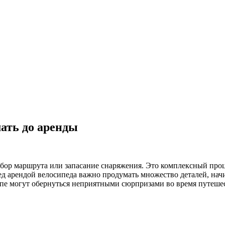
мать до аренды
ор маршрута или запасание снаряжения. Это комплексный проце
д арендой велосипеда важно продумать множество деталей, нач
е могут обернуться неприятными сюрпризами во время путешест