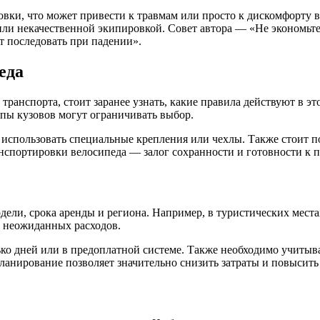
и, что может привести к травмам или просто к дискомфорту во
или некачественной экипировкой. Совет автора — «Не экономьте 
т последовать при падении».
еда
ранспорта, стоит заранее узнать, какие правила действуют в э
ипы кузовов могут ограничивать выбор.
использовать специальные крепления или чехлы. Также стоит по
анспортировки велосипеда — залог сохранности и готовности к
ели, срока аренды и региона. Например, в туристических местах
ь неожиданных расходов.
ко дней или в предоплатной системе. Также необходимо учитыва
ланирование позволяет значительно снизить затраты и повысить