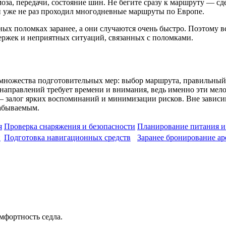
оза, передачи, состояние шин. Не бегите сразу к маршруту — сде
й уже не раз проходил многодневные маршруты по Европе.
ых поломках заранее, а они случаются очень быстро. Поэтому в
держек и неприятных ситуаций, связанных с поломками.
множества подготовительных мер: выбор маршрута, правильный
направлений требует времени и внимания, ведь именно эти мел
— залог ярких воспоминаний и минимизации рисков. Вне зависи
забываемым.
я
Проверка снаряжения и безопасности
Планирование питания и
и
Подготовка навигационных средств
Заранее бронирование а
мфортность седла.