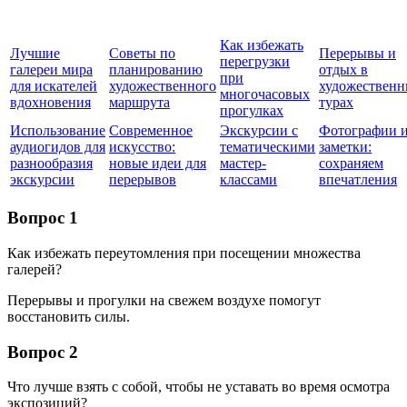
Как избежать
Лучшие
Советы по
Перерывы и
перегрузки
галереи мира
планированию
отдых в
при
для искателей
художественного
художествен
многочасовых
вдохновения
маршрута
турах
прогулках
Использование
Современное
Экскурсии с
Фотографии 
аудиогидов для
искусство:
тематическими
заметки:
разнообразия
новые идеи для
мастер-
сохраняем
экскурсии
перерывов
классами
впечатления
Вопрос 1
Как избежать переутомления при посещении множества
галерей?
Перерывы и прогулки на свежем воздухе помогут
восстановить силы.
Вопрос 2
Что лучше взять с собой, чтобы не уставать во время осмотра
экспозиций?