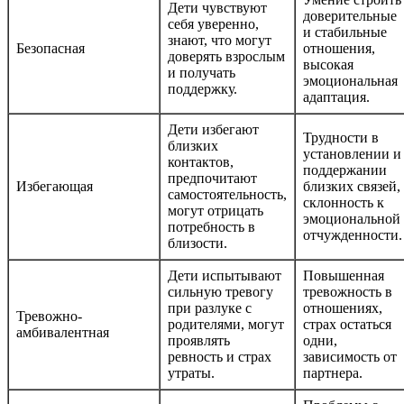
Дети чувствуют
доверительные
себя уверенно,
и стабильные
знают, что могут
Безопасная
отношения,
доверять взрослым
высокая
и получать
эмоциональная
поддержку.
адаптация.
Дети избегают
Трудности в
близких
установлении и
контактов,
поддержании
предпочитают
Избегающая
близких связей,
самостоятельность,
склонность к
могут отрицать
эмоциональной
потребность в
отчужденности.
близости.
Дети испытывают
Повышенная
сильную тревогу
тревожность в
при разлуке с
отношениях,
Тревожно-
родителями, могут
страх остаться
амбивалентная
проявлять
одни,
ревность и страх
зависимость от
утраты.
партнера.