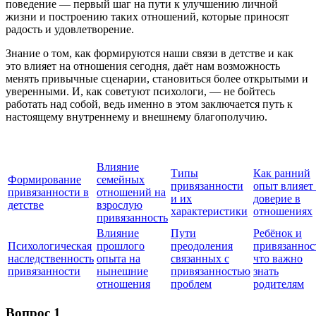
поведение — первый шаг на пути к улучшению личной
жизни и построению таких отношений, которые приносят
радость и удовлетворение.
Знание о том, как формируются наши связи в детстве и как
это влияет на отношения сегодня, даёт нам возможность
менять привычные сценарии, становиться более открытыми и
уверенными. И, как советуют психологи, — не бойтесь
работать над собой, ведь именно в этом заключается путь к
настоящему внутреннему и внешнему благополучию.
Влияние
Типы
Как ранний
Формирование
семейных
привязанности
опыт влияет
привязанности в
отношений на
и их
доверие в
детстве
взрослую
характеристики
отношениях
привязанность
Влияние
Пути
Ребёнок и
Психологическая
прошлого
преодоления
привязаннос
наследственность
опыта на
связанных с
что важно
привязанности
нынешние
привязанностью
знать
отношения
проблем
родителям
Вопрос 1