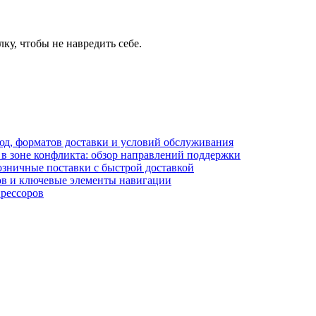
у, чтобы не навредить себе.
блюд, форматов доставки и условий обслуживания
в зоне конфликта: обзор направлений поддержки
озничные поставки с быстрой доставкой
лов и ключевые элементы навигации
прессоров