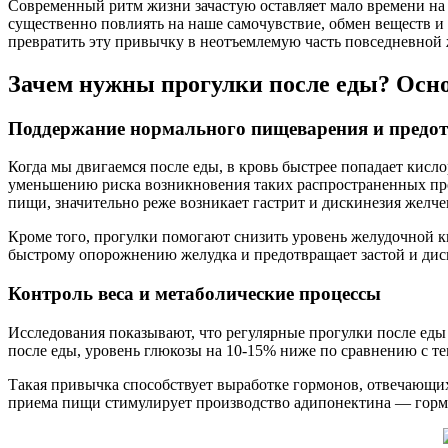
Современный ритм жизни зачастую оставляет мало времени на за
существенно повлиять на наше самочувствие, обмен веществ и 
превратить эту привычку в неотъемлемую часть повседневной
Зачем нужны прогулки после еды? Осн
Поддержание нормального пищеварения и предот
Когда мы двигаемся после еды, в кровь быстрее попадает кисл
уменьшению риска возникновения таких распространенных про
пищи, значительно реже возникает гастрит и дискинезия желч
Кроме того, прогулки помогают снизить уровень желудочной ки
быстрому опорожнению желудка и предотвращает застой и дис
Контроль веса и метаболические процессы
Исследования показывают, что регулярные прогулки после еды п
после еды, уровень глюкозы на 10-15% ниже по сравнению с тем
Такая привычка способствует выработке гормонов, отвечающих
приема пищи стимулирует производство адипонектина — гормо