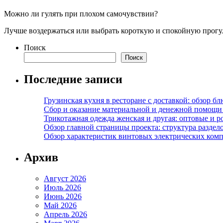
Можно ли гулять при плохом самочувствии?
Лучше воздержаться или выбрать короткую и спокойную прогулк
Поиск
Поиск
Последние записи
Грузинская кухня в ресторане с доставкой: обзор 
Сбор и оказание материальной и денежной помощи 
Трикотажная одежда женская и другая: оптовые и р
Обзор главной страницы проекта: структура разде
Обзор характеристик винтовых электрических ком
Архив
Август 2026
Июль 2026
Июнь 2026
Май 2026
Апрель 2026