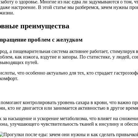
боту о здоровье. Многие из нас едва ли задумываются о том, чт
даже настроение. В этой статье мы разберемся, зачем нужны пр
 жизни.
овные преимущества
вращение проблем с желудком
ород, а пищеварительная система активнее работает, стимулируя
блем, как изжога, вздутие и запоры. По статистике, у людей,
евыводящих путей.
слоты, что особенно актуально для тех, кто страдает гастроэзо
комфорт.
омогают контролировать уровень сахара в крови, что важно при 
и, кто не двигается или занимается активностью в другое время
 за насыщение и ускорение метаболизма, что влияет на снижени
на, улучшающего чувствительность тканей к инсулину и обесп