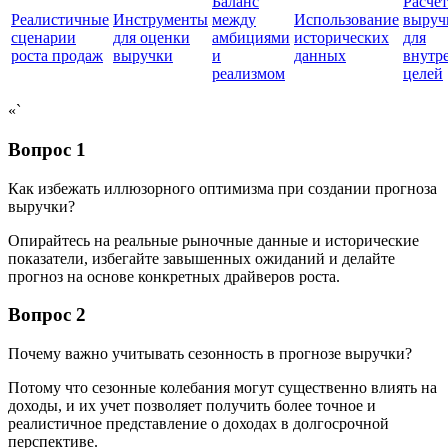
Баланс
Расчет
Реалистичные
Инструменты
между
Использование
выруч
сценарии
для оценки
амбициями
исторических
для
роста продаж
выручки
и
данных
внутр
реализмом
целей
«`
Вопрос 1
Как избежать иллюзорного оптимизма при создании прогноза
выручки?
Опирайтесь на реальные рыночные данные и исторические
показатели, избегайте завышенных ожиданий и делайте
прогноз на основе конкретных драйверов роста.
Вопрос 2
Почему важно учитывать сезонность в прогнозе выручки?
Потому что сезонные колебания могут существенно влиять на
доходы, и их учет позволяет получить более точное и
реалистичное представление о доходах в долгосрочной
перспективе.