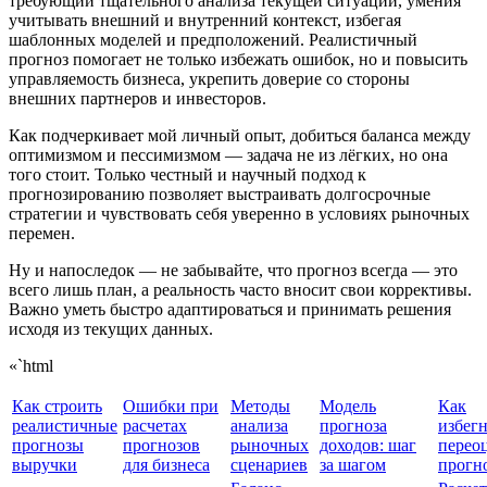
требующий тщательного анализа текущей ситуации, умения
учитывать внешний и внутренний контекст, избегая
шаблонных моделей и предположений. Реалистичный
прогноз помогает не только избежать ошибок, но и повысить
управляемость бизнеса, укрепить доверие со стороны
внешних партнеров и инвесторов.
Как подчеркивает мой личный опыт, добиться баланса между
оптимизмом и пессимизмом — задача не из лёгких, но она
того стоит. Только честный и научный подход к
прогнозированию позволяет выстраивать долгосрочные
стратегии и чувствовать себя уверенно в условиях рыночных
перемен.
Ну и напоследок — не забывайте, что прогноз всегда — это
всего лишь план, а реальность часто вносит свои коррективы.
Важно уметь быстро адаптироваться и принимать решения
исходя из текущих данных.
«`html
Как строить
Ошибки при
Методы
Модель
Как
реалистичные
расчетах
анализа
прогноза
избег
прогнозы
прогнозов
рыночных
доходов: шаг
перео
выручки
для бизнеса
сценариев
за шагом
прогн