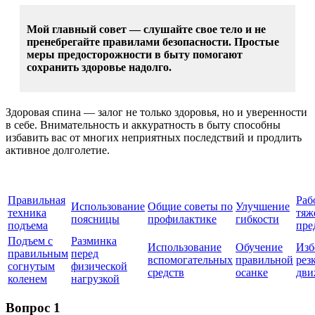
Мой главный совет — слушайте свое тело и не
пренебрегайте правилами безопасности. Простые
меры предосторожности в быту помогают
сохранить здоровье надолго.
Здоровая спина — залог не только здоровья, но и уверенности
в себе. Внимательность и аккуратность в быту способны
избавить вас от многих неприятных последствий и продлить
активное долголетие.
Правильная
Раб
Использование
Общие советы по
Улучшение
техника
тяж
поясницы
профилактике
гибкости
подъема
пре
Подъем с
Разминка
Использование
Обучение
Изб
правильным
перед
вспомогательных
правильной
рез
согнутым
физической
средств
осанке
дви
коленем
нагрузкой
Вопрос 1