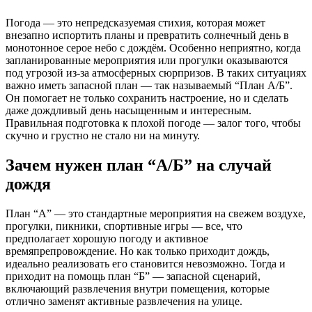
Погода — это непредсказуемая стихия, которая может
внезапно испортить планы и превратить солнечный день в
монотонное серое небо с дождём. Особенно неприятно, когда
запланированные мероприятия или прогулки оказываются
под угрозой из-за атмосферных сюрпризов. В таких ситуациях
важно иметь запасной план — так называемый “План А/Б”.
Он помогает не только сохранить настроение, но и сделать
даже дождливый день насыщенным и интересным.
Правильная подготовка к плохой погоде — залог того, чтобы
скучно и грустно не стало ни на минуту.
Зачем нужен план “А/Б” на случай
дождя
План “А” — это стандартные мероприятия на свежем воздухе,
прогулки, пикники, спортивные игры — все, что
предполагает хорошую погоду и активное
времяпрепровождение. Но как только приходит дождь,
идеально реализовать его становится невозможно. Тогда и
приходит на помощь план “Б” — запасной сценарий,
включающий развлечения внутри помещения, которые
отлично заменят активные развлечения на улице.