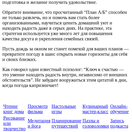
подготовка и желание получить удовольствие.
Обратите внимание, что просчитанный “План А/Б” способен
не только развлечь, но и помочь вам стать более
организованными, научиться ценить домашний уют и
находить радость даже в серых днях. На практике, эта
стратегия используется уже много лет для повышения
качества досуга и укрепления семейных связей.
Пусть дождь за окном не станет помехой для ваших планов —
превратите погоду в шанс открыть новые горизонты для себя
и своих близких.
Как говорил один известный психолог: “Ключ к счастью —
это умение находить радость внутри, независимо от внешних
обстоятельств”. Не забудьте вооружиться этим цитатой в дни,
когда погода капризничает!
Чтение
Просмотр
Настольные
Кулинарный
Онлайн-
книг дома
фильма
игры
мастер-класс
обучение
Рисование
Медитация
Планирование
Пазлы и
Запись
или
и йога
путешествий
головоломки
подкаста
творчество