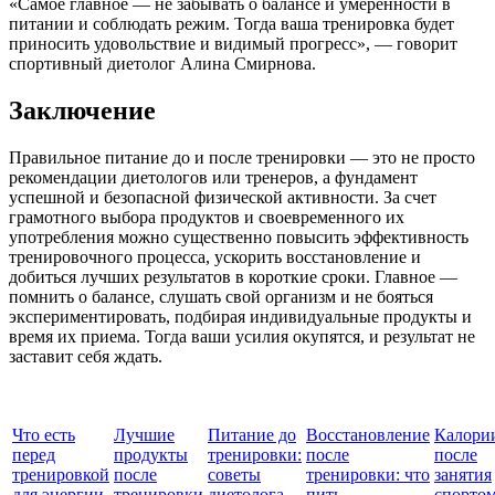
«Самое главное — не забывать о балансе и умеренности в
питании и соблюдать режим. Тогда ваша тренировка будет
приносить удовольствие и видимый прогресс», — говорит
спортивный диетолог Алина Смирнова.
Заключение
Правильное питание до и после тренировки — это не просто
рекомендации диетологов или тренеров, а фундамент
успешной и безопасной физической активности. За счет
грамотного выбора продуктов и своевременного их
употребления можно существенно повысить эффективность
тренировочного процесса, ускорить восстановление и
добиться лучших результатов в короткие сроки. Главное —
помнить о балансе, слушать свой организм и не бояться
экспериментировать, подбирая индивидуальные продукты и
время их приема. Тогда ваши усилия окупятся, и результат не
заставит себя ждать.
Что есть
Лучшие
Питание до
Восстановление
Калории
перед
продукты
тренировки:
после
после
тренировкой
после
советы
тренировки: что
занятия
для энергии
тренировки
диетолога
пить
спорто