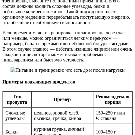
тренировки, выберите полноценный приём пищи. В его
состав должны входить сложные углеводы, белки и
небольшое количество жиров. Такой подход позволяет
организму медленно перерабатывать поступающую энергию,
что обеспечит необходимую выносливость.
Если времени мало, и тренировка запланирована через час
или меньше, можно ограничиться легким перекусом —
например, банан с орехами или небольшой йогурт с ягодами.
В этом случае главное — избегать излишне жирной или очень
сладкой пищи, которая может вызвать проблемы с
пищеварением или быструю усталость.
Примеры подходящих продуктов
Тип
Рекомендуемая
Пример
продукта
порция
Сложные
цельнозерновой хлеб,
150–250 г или
углеводы
овсянка, гречка, киноа
½ стакана
куриная грудка, яичный
Белки
100–150 г
белок, творог