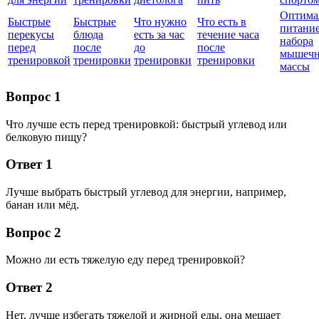
Оптима
Быстрые
Быстрые
Что нужно
Что есть в
питание
перекусы
блюда
есть за час
течение часа
набора
перед
после
до
после
мышеч
тренировкой
тренировки
тренировки
тренировки
массы
Вопрос 1
Что лучше есть перед тренировкой: быстрый углевод или
белковую пищу?
Ответ 1
Лучше выбрать быстрый углевод для энергии, например,
банан или мёд.
Вопрос 2
Можно ли есть тяжелую еду перед тренировкой?
Ответ 2
Нет, лучше избегать тяжелой и жирной еды, она мешает