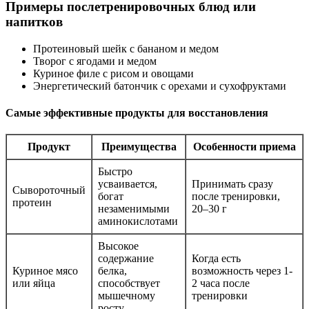
Примеры послетренировочных блюд или
напитков
Протеиновый шейк с бананом и медом
Творог с ягодами и медом
Куриное филе с рисом и овощами
Энергетический батончик с орехами и сухофруктами
Самые эффективные продукты для восстановления
Продукт
Преимущества
Особенности приема
Быстро
усваивается,
Принимать сразу
Сывороточный
богат
после тренировки,
протеин
незаменимыми
20–30 г
аминокислотами
Высокое
содержание
Когда есть
Куриное мясо
белка,
возможность через 1-
или яйца
способствует
2 часа после
мышечному
тренировки
росту