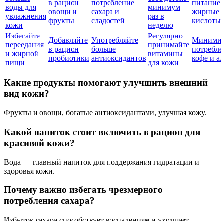
в рацион
потребление
питание
воды для
минимум
овощи и
сахара и
жирные
увлажнения
раз в
фрукты
сладостей
кислоты
кожи
неделю
Избегайте
Регулярно
Добавляйте
Употребляйте
Миними
переедания
принимайте
в рацион
больше
потребл
и жирной
витамины
пробиотики
антиоксидантов
кофе и а
пищи
для кожи
Какие продукты помогают улучшить внешний
вид кожи?
Фрукты и овощи, богатые антиоксидантами, улучшая кожу.
Какой напиток стоит включить в рацион для
красивой кожи?
Вода — главный напиток для поддержания гидратации и
здоровья кожи.
Почему важно избегать чрезмерного
потребления сахара?
Избыток сахара способствует воспалениям и ухудшает