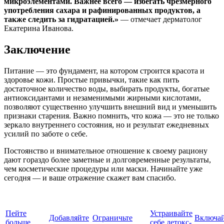
микроэлементами. Важнее всего — избегать чрезмерного
употребления сахара и рафинированных продуктов, а
также следить за гидратацией.»
— отмечает дерматолог
Екатерина Иванова.
Заключение
Питание — это фундамент, на котором строится красота и
здоровье кожи. Простые привычки, такие как пить
достаточное количество воды, выбирать продукты, богатые
антиоксидантами и незаменимыми жирными кислотами,
позволяют существенно улучшить внешний вид и уменьшить
признаки старения. Важно помнить, что кожа — это не только
зеркало внутреннего состояния, но и результат ежедневных
усилий по заботе о себе.
Постоянство и внимательное отношение к своему рациону
дают гораздо более заметные и долговременные результаты,
чем косметические процедуры или маски. Начинайте уже
сегодня — и ваше отражение скажет вам спасибо.
Пейте
Устраивайте
Добавляйте
Ограничьте
Включай
больше
себе детокс-