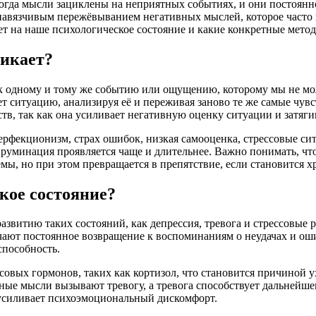
когда мысли зациклены на неприятных событиях, и они постоянно
авязчивым пережёвыванием негативных мыслей, которое часто м
яет на наше психологическое состояние и какие конкретные мето
никает?
 одному и тому же событию или ощущению, которому мы не мож
ет ситуацию, анализируя её и переживая заново те же самые чув
тв, так как она усиливает негативную оценку ситуации и затяг
фекционизм, страх ошибок, низкая самооценка, стрессовые сит
руминация проявляется чаще и длительнее. Важно понимать, чт
емы, но при этом превращается в препятствие, если становится х
кое состояние?
звитию таких состояний, как депрессия, тревога и стрессовые 
чают постоянное возвращение к воспоминаниям о неудачах и о
способность.
овых гормонов, таких как кортизол, что становится причиной 
ые мысли вызывают тревогу, а тревога способствует дальнейшем
усиливает психоэмоциональный дискомфорт.