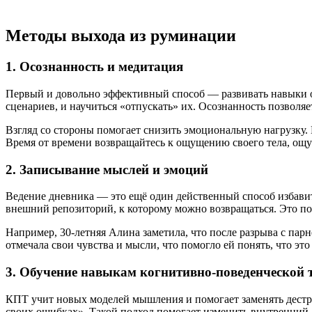
Методы выхода из руминации
1. Осознанность и медитация
Первый и довольно эффективный способ — развивать навыки ос
сценариев, и научиться «отпускать» их. Осознанность позволя
Взгляд со стороны помогает снизить эмоциональную нагрузку. Н
Время от времени возвращайтесь к ощущению своего тела, ощ
2. Записывание мыслей и эмоций
Ведение дневника — это ещё один действенный способ избавит
внешний репозиторий, к которому можно возвращаться. Это по
Например, 30-летняя Алина заметила, что после разрыва с парн
отмечала свои чувства и мысли, что помогло ей понять, что эт
3. Обучение навыкам когнитивно-поведенческой 
КПТ учит новых моделей мышления и помогает заменять дестр
своих ошибках». Такой подход помогает изменить внутренний д