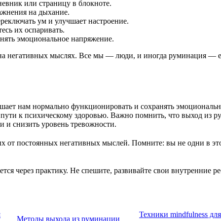
евник или страницу в блокноте.
ажнения на дыхание.
реключать ум и улучшает настроение.
есь их оспаривать.
снять эмоциональное напряжение.
на негативных мыслях. Все мы — люди, и иногда руминация — е
ешает нам нормально функционировать и сохранять эмоциональн
пути к психическому здоровью. Важно помнить, что выход из р
и и снизить уровень тревожности.
дых от постоянных негативных мыслей. Помните: вы не одни в эт
тся через практику. Не спешите, развивайте свои внутренние р
я
Техники mindfulness дл
Методы выхода из руминации