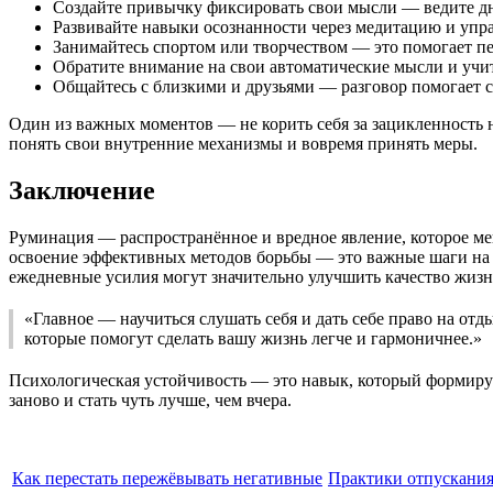
Создайте привычку фиксировать свои мысли — ведите дн
Развивайте навыки осознанности через медитацию и упр
Занимайтесь спортом или творчеством — это помогает пе
Обратите внимание на свои автоматические мысли и учит
Общайтесь с близкими и друзьями — разговор помогает 
Один из важных моментов — не корить себя за зацикленность 
понять свои внутренние механизмы и вовремя принять меры.
Заключение
Руминация — распространённое и вредное явление, которое м
освоение эффективных методов борьбы — это важные шаги на 
ежедневные усилия могут значительно улучшить качество жизн
«Главное — научиться слушать себя и дать себе право на от
которые помогут сделать вашу жизнь легче и гармоничнее.»
Психологическая устойчивость — это навык, который формируе
заново и стать чуть лучше, чем вчера.
Как перестать пережёвывать негативные
Практики отпускани