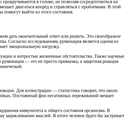
 прокручиваются в голове, не позволяя сосредоточиться на
ешает двигаться вперёд и справляться с проблемами. В этой
ды помогут выйти из этого состояния.
ем дать окончательный ответ или решить. Это своеобразное
ства. Согласно исследованиям, руминация является одним из
ивает эмоциональную нагрузку.
уации и непростые жизненные обстоятельства. Также научные
о руминация — это не просто привычка, а защитная реакция
ронической.
реакции. Для иллюстрации — статистика говорит, что около
шибках. Постоянный фон негативных переживаний мешает
ухудшения иммунитета и общего состояния организма. В
у зацикливанию мыслей. В итоге человек будто бы застревает