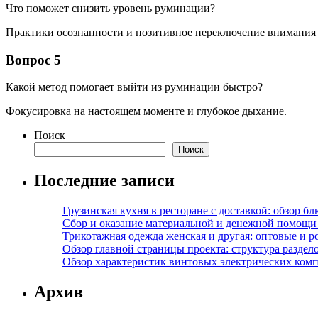
Что поможет снизить уровень руминации?
Практики осознанности и позитивное переключение внимания н
Вопрос 5
Какой метод помогает выйти из руминации быстро?
Фокусировка на настоящем моменте и глубокое дыхание.
Поиск
Поиск
Последние записи
Грузинская кухня в ресторане с доставкой: обзор 
Сбор и оказание материальной и денежной помощи 
Трикотажная одежда женская и другая: оптовые и р
Обзор главной страницы проекта: структура разде
Обзор характеристик винтовых электрических ком
Архив