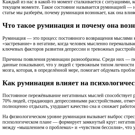
Каждый из нас в какой-то момент сталкивается с ситуациями, 
текущем моменте. Такое состояние называется руминацией — н
статье мы разберём, почему руминация возникает, как она вли
Что такое руминация и почему она воз
Руминация — это процесс постоянного возвращения мыслями к
«застревание» в негативе, когда человек мысленно перемалыва
ключевых факторов развития депрессии и тревожных расстройс
Причины появления руминации разнообразны. Среди них — пер
данные показывают, что у людей с тревожным типом личности 
мозга, которая, в определённой мере, помогает обдумать пробл
Как руминация влияет на психологичес
Постоянное пережёвывание негативных мыслей способствует ра
70% людей, страдающих депрессивными расстройствами, отме
полноценно отдыхать, ухудшает качество сна и снижает работо
На физиологическом уровне руминация вызывает выброс стресс
психологическом плане — формирует замкнутый круг: негативн
между «мышлением о проблемах» и «чувством бессилия», что 