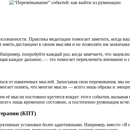
ознанности. Практика медитации помогает заметить, когда ваш
ет иметь дистанцию к своим мыслям и не позволять им захватыва
апример, попробуйте каждый раз, когда замечаете, что зациклил
ущая каждое дыхание, — это помогает переключить внимание и 
ься от навязчивых мыслей. Записывая свои переживания, мы не 
могает понять, что многие мысли — всего лишь образы и эмоции
ем её мысли постоянно крутятся вокруг этого события, вызывая 
о всего лишь временное состояние, и постепенно руминация исчез
терапии (КПТ)
уктивные установки более адаптивными. Например, вместо «Я н
иалог, снизить тревожность и снизить частоту руминации.