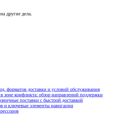
а другие дела.
блюд, форматов доставки и условий обслуживания
в зоне конфликта: обзор направлений поддержки
озничные поставки с быстрой доставкой
лов и ключевые элементы навигации
прессоров