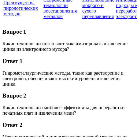
Преимущества
технологии
мокрого и
подходы 
пирологических
восстановления
сухого
переработ
методов
металлов
переплавления
электроот
Вопрос 1
Какие технологии позволяют максимизировать извлечение
цинка из электронного мусора?
Ответ 1
Гидрометаллургические методы, такие как растворение и
электролиз, обеспечивают высокий уровень извлечения
цинка.
Вопрос 2
Какие технологии наиболее эффективны для переработки
печатных плат и извлечения меди?
Ответ 2
Механохимический и пирометаллургический методы дают