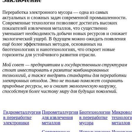
Переработка электронного мусора — одна из самых
актуальных и сложных задач современной промышленности.
Современные технологии позволяют достигать высоких
показателей извлечения металлов, что существенно
уменьшает необходимость добычи новых ресурсов и снижает
экологический ущерб. В будущем можно ожидать появления
ещё более эффективных методов, основанных на
биотехнологиях и нанотехнологиях, что откроет новые
горизонты для устойчивого развития отрасли.
Мой совет — предприятиям и государственным структурам
стоит инвестировать в развитие комбинированных
технологий, а также внедрять стандарты для переработки
электронных отходов. Это не только поможет сохранить
природные ресурсы, но и снизит экологическую нагрузку,
способствуя более чистому миру для будущих поколений.
Гидрометаллургия
Пирометаллургия
Биотехнологии
Микрово
в переработке
для извлечения
в переработке
технологи
электроники
металлов
мусора
металлов
Современные
Использование
Инновац