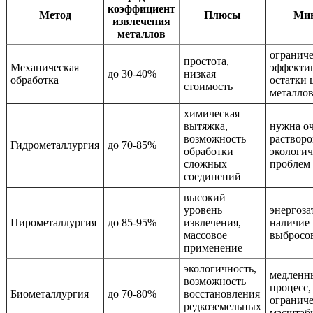
коэффициент
Метод
Плюсы
Ми
извлечения
металлов
огранич
простота,
Механическая
эффектив
до 30-40%
низкая
обработка
остатки
стоимость
металло
химическая
вытяжка,
нужна о
возможность
растворо
Гидрометаллургия
до 70-85%
обработки
экологи
сложных
проблем
соединений
высокий
уровень
энергоза
Пирометаллургия
до 85-95%
извлечения,
наличие
массовое
выбросо
применение
экологичность,
медленн
возможность
процесс,
Биометаллургия
до 70-80%
восстановления
огранич
редкоземельных
масштаб