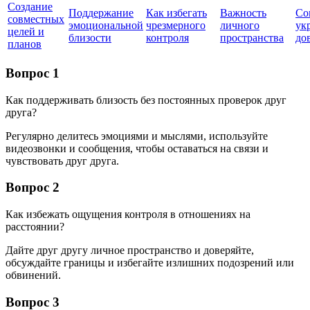
Создание
Поддержание
Как избегать
Важность
Со
совместных
эмоциональной
чрезмерного
личного
ук
целей и
близости
контроля
пространства
до
планов
Вопрос 1
Как поддерживать близость без постоянных проверок друг
друга?
Регулярно делитесь эмоциями и мыслями, используйте
видеозвонки и сообщения, чтобы оставаться на связи и
чувствовать друг друга.
Вопрос 2
Как избежать ощущения контроля в отношениях на
расстоянии?
Дайте друг другу личное пространство и доверяйте,
обсуждайте границы и избегайте излишних подозрений или
обвинений.
Вопрос 3