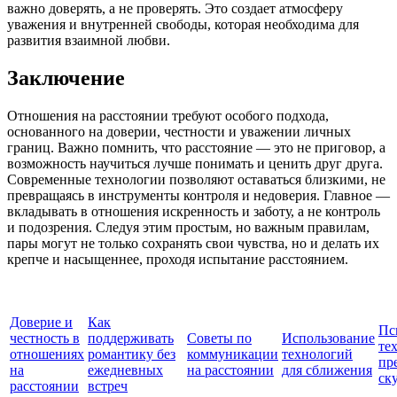
важно доверять, а не проверять. Это создает атмосферу
уважения и внутренней свободы, которая необходима для
развития взаимной любви.
Заключение
Отношения на расстоянии требуют особого подхода,
основанного на доверии, честности и уважении личных
границ. Важно помнить, что расстояние — это не приговор, а
возможность научиться лучше понимать и ценить друг друга.
Современные технологии позволяют оставаться близкими, не
превращаясь в инструменты контроля и недоверия. Главное —
вкладывать в отношения искренность и заботу, а не контроль
и подозрения. Следуя этим простым, но важным правилам,
пары могут не только сохранять свои чувства, но и делать их
крепче и насыщеннее, проходя испытание расстоянием.
Доверие и
Как
Пс
честность в
поддерживать
Советы по
Использование
те
отношениях
романтику без
коммуникации
технологий
пр
на
ежедневных
на расстоянии
для сближения
ск
расстоянии
встреч