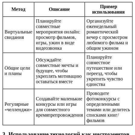
Пример
Метод
Описание
использования
Планируйте
Организуйте
совместные
еженедельный
Виртуальные
мероприятия онлайн:
романтический
свидания
просмотр фильмов,
вечер с просмотром
игры, ужин в виде
любимого фильма и
видеозвонка
общим ужином
Планируйте
Обсуждайте
совместное
совместные мечты и
Общие цели
путешествие или
будущее, чтобы
и планы
переезд, чтобы
укреплять мотивацию
укрепить чувство
оставаться вместе
единства
Проводите
Создавайте маленькие
фотоконкурсы с
Регулярные
конкурсы или игры
определенными
«челленджи»
для совместного
темами или делитесь
времяпрепровождения
списками книг/
фильмов
3. Использование технологий как инструментов,