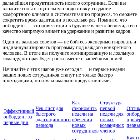
дальнейшая продуктивность нового сотрудника. Если вы
вложите силы в тщательную подготовку, создание
комфортного климата и систематизацию процесса, то сможете
сократить время адаптации в несколько раз. Помните, что
онбординг — это инвестиции в будущее вашего бизнеса, а его
качество напрямую влияет на удержание и развитие кадров.
Один из важных советов — не бойтесь экспериментировать и
индивидуализировать программу под каждого конкретного
человека. В итоге вы получите мотивированную и лояльную
команду, которая будет расти вместе с вашей компанией.
Начинайте с этих шагов уже сегодня — и первые недели
ваших новых сотрудников станут не только быстро
проходящими, но и максимально продуктивными.
Как
Структура
Чек-лист для
сэкономить
первой
Оптим
Эффективный
быстрого
недели на
недели для
онбор
онбординг за
адаптационного
обучении
новых
прове
первые дни
периода
новых
командных
первы
сотрудников
членов
Как с