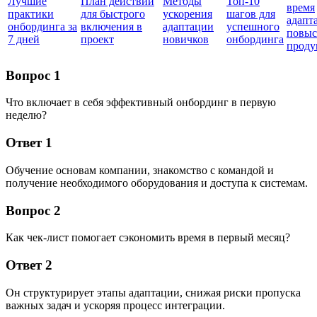
Лучшие
План действий
Методы
Топ-10
время
практики
для быстрого
ускорения
шагов для
адапт
онбординга за
включения в
адаптации
успешного
повыс
7 дней
проект
новичков
онбординга
проду
Вопрос 1
Что включает в себя эффективный онбординг в первую
неделю?
Ответ 1
Обучение основам компании, знакомство с командой и
получение необходимого оборудования и доступа к системам.
Вопрос 2
Как чек-лист помогает сэкономить время в первый месяц?
Ответ 2
Он структурирует этапы адаптации, снижая риски пропуска
важных задач и ускоряя процесс интеграции.