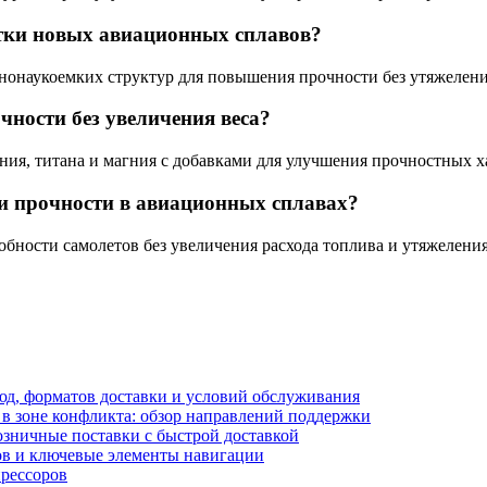
отки новых авиационных сплавов?
анонаукоемких структур для повышения прочности без утяжелени
ности без увеличения веса?
я, титана и магния с добавками для улучшения прочностных х
и прочности в авиационных сплавах?
бности самолетов без увеличения расхода топлива и утяжелени
блюд, форматов доставки и условий обслуживания
в зоне конфликта: обзор направлений поддержки
озничные поставки с быстрой доставкой
лов и ключевые элементы навигации
прессоров