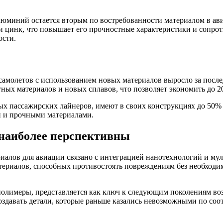
люминий остается вторым по востребованности материалом в ав
ли цинк, что повышает его прочностные характеристики и сопро
ости.
молетов с использованием новых материалов выросло за последн
ных материалов и новых сплавов, что позволяет экономить до 
ных пассажирских лайнеров, имеют в своих конструкциях до 50%
и и прочными материалами.
 наиболее перспективны
ериалов для авиации связано с интеграцией нанотехнологий и м
териалов, способных противостоять повреждениям без необходи
 полимеры, представляется как ключ к следующим поколениям в
создавать детали, которые раньше казались невозможными по со