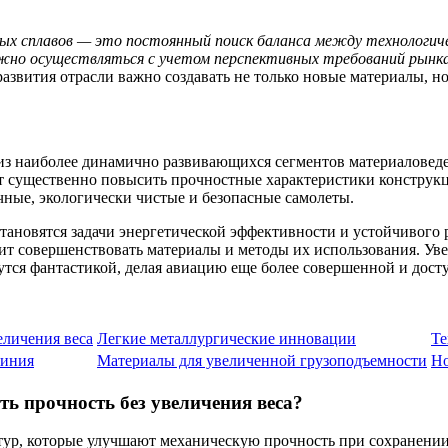
овых сплавов — это постоянный поиск баланса между технолог
но осуществляться с учетом перспективных требований рынка 
развития отрасли важно создавать не только новые материалы, н
 из наиболее динамично развивающихся сегментов материаловед
 существенно повысить прочностные характеристики конструкци
ные, экологически чистые и безопасные самолеты.
становятся задачи энергетической эффективности и устойчивого
 совершенствовать материалы и методы их использования. Увере
утся фантастикой, делая авиацию еще более совершенной и дост
еличения веса
Легкие металлургические инновации
Те
миния
Материалы для увеличенной грузоподъемности
Но
ь прочность без увеличения веса?
ур, которые улучшают механическую прочность при сохранении