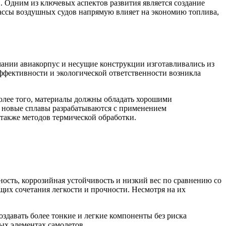
 Одним из ключевых аспектов развития является создание
ассы воздушных судов напрямую влияет на экономию топлива,
ании авиакорпус и несущие конструкции изготавливались из
ффективности и экологической ответственности возникла
Более того, материалы должны обладать хорошими
е новые сплавы разрабатываются с применением
также методов термической обработки.
ность, коррозийная устойчивость и низкий вес по сравнению со
их сочетания легкости и прочности. Несмотря на их
здавать более тонкие и легкие компоненты без риска
ых элементах самолетов.