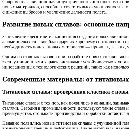
Современная авиационная индустрия постоянно ищет пути пов
новых материалов, способных сочетать высокую прочность с 
снижение выбросов и увеличение дальности полета.
Развитие новых сплавов: основные на
За последние десятилетия концепция создания новых авиацио
алюминиевых сплавов благодаря их хорошему соотношению про
необходимость поиска новых материалов — прочных, легких, 
Одним из главных вызовов при разработке новых сплавов явля
эксплуатационными характеристиками: устойчивостью к устал
инновационных технологических решений, таких как использов
Современные материалы: от титановых
Титановые сплавы: проверенная классика с нов
Титановые сплавы с тех пор, как появились в авиации, занима
сталями. Сегодня в промышленности используют такие сплавы,
преимущества, стоимость производства и обработки остаются 
Недавно появились новые титановые сплавы с улучшенной плас
возникновения трещин и деформаций. Такие материалы находя