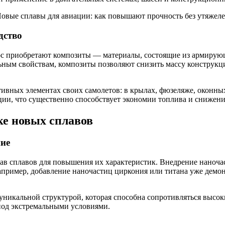
дство
ос приобретают композиты — материалы, состоящие из армирующ
ьным свойствам, композиты позволяют снизить массу конструкци
тивных элементах своих самолетов: в крылах, фюзеляже, оконны
ции, что существенно способствует экономии топлива и снижен
ке новых сплавов
ие
в сплавов для повышения их характеристик. Внедрение наночас
апример, добавление наночастиц циркония или титана уже демо
уникальной структурой, которая способна сопротивляться высо
под экстремальными условиями.