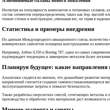
Алюминиевые сплавы нового поколения
Несмотря на популярность композитов и титановых сплавов, а
состав элементов перераспределения, таких как бор, магний и
тонкие стенки и конструкции, уменьшая вес, не теряя в надежн
Статистика и примеры внедрения
По данным Международного авиационного союза, количество са
коммерческих самолетов оснащены конструкциями из композит
Например, Airbus A350 и Boeing 787, одни из самых современ
подтверждает тенденцию к замещению металлов более легким
Планируя будущее: какие направления
Аналитики сходятся во мнении, что дальнейшее развитие мат
направлений считается создание самовосстанавливающихся ма
эксплуатационные затраты и повысит безопасность.
Также разработка сверхлегких смесей, сочетающих металлы и
производства и обработки этих материалов даст возможность 
Мнение эксперта и советы