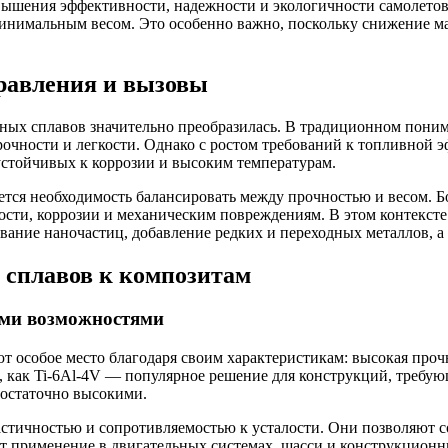
ышения эффективности, надежности и экологичности самолетов.
минимальным весом. Это особенно важно, поскольку снижение м
правления и вызовы
нных сплавов значительно преобразилась. В традиционном поним
чности и легкости. Однако с ростом требований к топливной э
устойчивых к коррозии и высоким температурам.
ется необходимость балансировать между прочностью и весом. 
ости, коррозии и механическим повреждениям. В этом контекст
ание наночастиц, добавление редких и переходных металлов, а 
 сплавов к композитам
ыми возможностями
ют особое место благодаря своим характеристикам: высокая проч
 как Ti-6Al-4V — популярное решение для конструкций, требующ
достаточно высокими.
тичностью и сопротивляемостью к усталости. Они позволяют со
т применение в двигательных системах, шасси и конструкционн