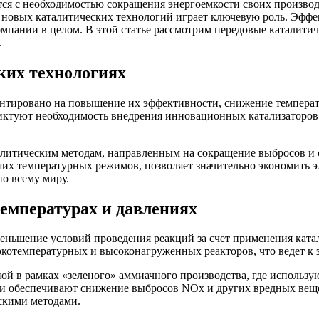
ся с необходимостью сокращения энергоемкости своих производ
 новых каталитических технологий играет ключевую роль. Эффе
мпании в целом. В этой статье рассмотрим передовые каталитич
.
ких технологиях
нтировано на повышение их эффективности, снижение температу
иктуют необходимость внедрения инновационных катализаторов 
талитическим методам, направленным на сокращение выбросов и
их температурных режимов, позволяет значительно экономить эл
по всему миру.
емпературах и давлениях
ньшение условий проведения реакций за счет применения катал
окотемпературных и высоконагруженных реакторов, что ведет к 
ной в рамках «зеленого» аммиачного производства, где использ
и обеспечивают снижение выбросов NOx и других вредных вещес
скими методами.