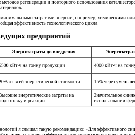
 методов регенерации и повторного использования катализаторо
атериалов.
минимальными затратами энергии, например, химическими или 
 общая эффективность технологического цикла.
ведущих предприятий
Энергозатраты до внедрения
Энергозатра
5500 кВт·ч на тонну продукции
4000 кВт·ч на тон
20% от всей энергетической стоимости
15% через уменьше
Высокие энергетические затраты на
Значительное сниже
подготовку и реакции
использовании фер
хнологий я слышал такую рекомендацию: «Для эффективного сниж
 объединяя их с энергоэффективными системами рекуперации и 