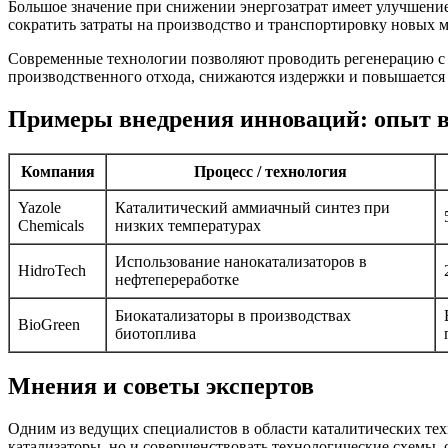
Большое значение при снижении энергозатрат имеет улучшение
сократить затраты на производство и транспортировку новых м
Современные технологии позволяют проводить регенерацию с 
производственного отхода, снижаются издержки и повышается
Примеры внедрения инноваций: опыт 
Компания
Процесс / технология
Yazole
Каталитический аммиачный синтез при
Chemicals
низких температурах
Использование нанокатализаторов в
HidroTech
нефтепереработке
Биокатализаторы в производствах
BioGreen
биотоплива
Мнения и советы экспертов
Одним из ведущих специалистов в области каталитических те
катализаторы, но и совершенствовать технологические схемы,