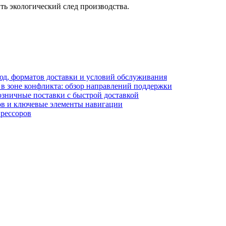
ть экологический след производства.
блюд, форматов доставки и условий обслуживания
в зоне конфликта: обзор направлений поддержки
озничные поставки с быстрой доставкой
лов и ключевые элементы навигации
прессоров