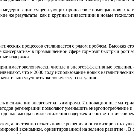
ти модернизации существующих процессов с помощью новых кат
кие же результаты, как и крупные инвестиции в новые технолог
итических процессов сталкивается с рядом проблем. Высокая с
 консерватизм в промышленной сфере тормозят быстрый рост эти
ьные издержки.
принимает экологически чистые и энергоэффективные решения, а
едвещают, что к 2030 году использование новых каталитически
 значительно улучшить экологическую ситуацию.
ь в снижении энергозатрат химпрома. Инновационные материал
методов регенерации позволяют уменьшить энергопотребление и 
 однако выгода в виде снижения издержек и соответствия совр
утом, а постоянно искать новые решения и оптимизировать суще
ировой экономики, ориентированной на зеленое развитие». В б