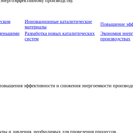
 энергоэффективному производству.
еском
Инновационные каталитические
Повышение эфф
материалы
 меньшими
Разработка новых каталитических
Экономия энер
систем
производствах
повышения эффективности и снижения энергоемкости производс
уры и давления, необходимых для проведения процессов.