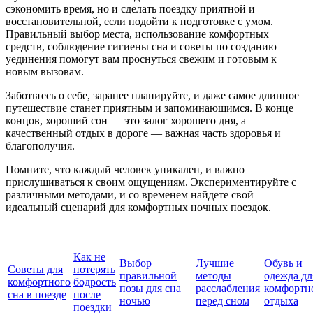
сэкономить время, но и сделать поездку приятной и
восстановительной, если подойти к подготовке с умом.
Правильный выбор места, использование комфортных
средств, соблюдение гигиены сна и советы по созданию
уединения помогут вам проснуться свежим и готовым к
новым вызовам.
Заботьтесь о себе, заранее планируйте, и даже самое длинное
путешествие станет приятным и запоминающимся. В конце
концов, хороший сон — это залог хорошего дня, а
качественный отдых в дороге — важная часть здоровья и
благополучия.
Помните, что каждый человек уникален, и важно
прислушиваться к своим ощущениям. Экспериментируйте с
различными методами, и со временем найдете свой
идеальный сценарий для комфортных ночных поездок.
Как не
Выбор
Лучшие
Обувь и
Советы для
потерять
правильной
методы
одежда дл
комфортного
бодрость
позы для сна
расслабления
комфортн
сна в поезде
после
ночью
перед сном
отдыха
поездки