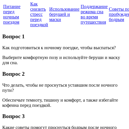
Как
Питание
Поддержание
снизить
Использование
Советы п
перед
режима сна
стресс
берушей и
пробужде
ночным
во время
перед
маски
бодрым
поездом
путешествия
поездкой
Вопрос 1
Как подготовиться к ночному поездке, чтобы выспаться?
Выберите комфортную позу и используйте беруши и маску
для сна.
Вопрос 2
Что делать, чтобы не проснуться уставшим после ночного
пути?
Обеспечьте темноту, тишину и комфорт, а также избегайте
кофеина перед поездкой.
Вопрос 3
Какие советы помогут проснуться бодрым после ночного