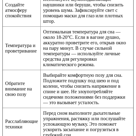
Создайте
наушники или беруши, чтобы снизить
атмосферу
уровень шума. Зафиксируйте свет с
спокойствия
помощью маски для глаз или плотных
штор.
Оптимальная температура для сна —
около 18-20°C. Если в вагоне душно,
аккуратно проветрите его, открыв окно
Температура и
на пару минут. В случае сильной
проветривание
температуры — используйте личные
средства для регулировки
климатического режима.
Выбирайте комфортную позу для сна.
Подложите подушку под шею и под
Обратите
колени, чтобы снизить напряжение в
внимание на
спине и шее. Не злоупотребляйте
свою позу
сидячими положениями без поддержки
— это вызывает усталость.
Перед сном выполните дыхательные
упражнения, растяжку или послушайте
Расслабляющие
успокающую музыку. Это поможет
техники
ускорить засыпание и погрузиться в
глубокий сон.