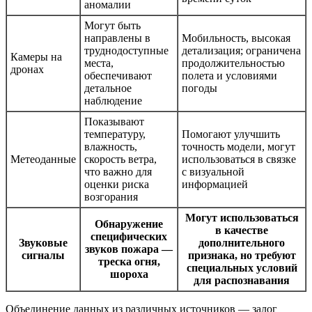
аномалии
Могут быть
направлены в
Мобильность, высокая
труднодоступные
детализация; ограничена
Камеры на
места,
продолжительностью
дронах
обеспечивают
полета и условиями
детальное
погоды
наблюдение
Показывают
температуру,
Помогают улучшить
влажность,
точность модели, могут
Метеоданные
скорость ветра,
использоваться в связке
что важно для
с визуальной
оценки риска
информацией
возгорания
Могут использоваться
Обнаружение
в качестве
специфических
Звуковые
дополнительного
звуков пожара —
сигналы
признака, но требуют
треска огня,
специальных условий
шороха
для распознавания
Объединение данных из различных источников ― залог