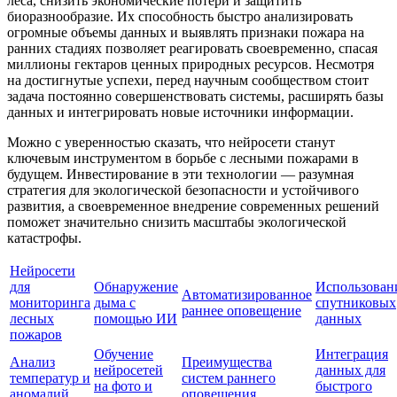
леса, снизить экономические потери и защитить
биоразнообразие. Их способность быстро анализировать
огромные объемы данных и выявлять признаки пожара на
ранних стадиях позволяет реагировать своевременно, спасая
миллионы гектаров ценных природных ресурсов. Несмотря
на достигнутые успехи, перед научным сообществом стоит
задача постоянно совершенствовать системы, расширять базы
данных и интегрировать новые источники информации.
Можно с уверенностью сказать, что нейросети станут
ключевым инструментом в борьбе с лесными пожарами в
будущем. Инвестирование в эти технологии — разумная
стратегия для экологической безопасности и устойчивого
развития, а своевременное внедрение современных решений
поможет значительно снизить масштабы экологической
катастрофы.
Нейросети
для
Обнаружение
Использован
Автоматизированное
мониторинга
дыма с
спутниковых
раннее оповещение
лесных
помощью ИИ
данных
пожаров
Обучение
Интеграция
Анализ
Преимущества
нейросетей
данных для
температур и
систем раннего
на фото и
быстрого
аномалий
оповещения