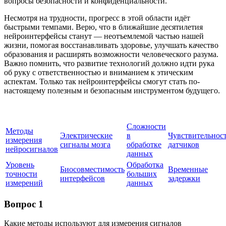
вопросы безопасности и конфиденциальности.
Несмотря на трудности, прогресс в этой области идёт
быстрыми темпами. Верю, что в ближайшие десятилетия
нейроинтерфейсы станут — неотъемлемой частью нашей
жизни, помогая восстанавливать здоровье, улучшать качество
образования и расширять возможности человеческого разума.
Важно помнить, что развитие технологий должно идти рука
об руку с ответственностью и вниманием к этическим
аспектам. Только так нейроинтерфейсы смогут стать по-
настоящему полезным и безопасным инструментом будущего.
Сложности
Методы
Электрические
в
Чувствительнос
измерения
сигналы мозга
обработке
датчиков
нейросигналов
данных
Уровень
Обработка
Биосовместимость
Временные
точности
больших
интерфейсов
задержки
измерений
данных
Вопрос 1
Какие методы используют для измерения сигналов