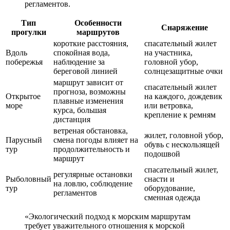
регламентов.
Тип
Особенности
Снаряжение
прогулки
маршрутов
короткие расстояния,
спасательный жилет
Вдоль
спокойная вода,
на участника,
побережья
наблюдение за
головной убор,
береговой линией
солнцезащитные очки
маршрут зависит от
спасательный жилет
прогноза, возможны
Открытое
на каждого, дождевик
плавные изменения
море
или ветровка,
курса, большая
крепление к ремням
дистанция
ветреная обстановка,
жилет, головной убор,
Парусный
смена погоды влияет на
обувь с нескользящей
тур
продолжительность и
подошвой
маршрут
спасательный жилет,
регулярные остановки
Рыболовный
снасти и
на ловлю, соблюдение
тур
оборудование,
регламентов
сменная одежда
«Экологический подход к морским маршрутам
требует уважительного отношения к морской