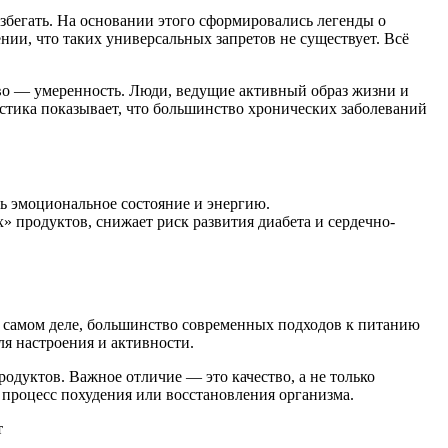
збегать. На основании этого сформировались легенды о
ении, что таких универсальных запретов не существует. Всё
во — умеренность. Люди, ведущие активный образ жизни и
стика показывает, что большинство хронических заболеваний
ь эмоциональное состояние и энергию.
х» продуктов, снижает риск развития диабета и сердечно-
а самом деле, большинство современных подходов к питанию
ля настроения и активности.
одуктов. Важное отличие — это качество, а не только
т процесс похудения или восстановления организма.