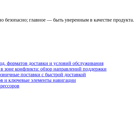
о безопасно; главное — быть уверенным в качестве продуктa.
блюд, форматов доставки и условий обслуживания
в зоне конфликта: обзор направлений поддержки
озничные поставки с быстрой доставкой
лов и ключевые элементы навигации
прессоров