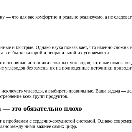
 — что для вас комфортно и реально реализуемо, а не следова
нные и быстрые. Однако наука показывает, что именно сложные
 а в избытке калорий и неправильной их усвояемости.
это основные источники сложных углеводов, которые помогают
ение углеводов без замены их на полноценные источники привод
не исключать углеводы, а выбирать правильные. Ваша задача — 
отребление всех групп продуктов.
— это обязательно плохо
т к проблемам с сердечно-сосудистой системой. Однако совреме
баланс между ними важнее самих цифр.