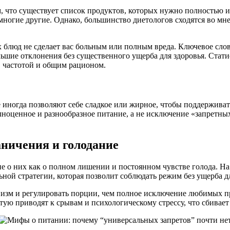
, что существует список продуктов, которых нужно полностью и
 многие другие. Однако, большинство диетологов сходятся во мн
 блюд не сделает вас больным или полным вреда. Ключевое сло
ьшие отклонения без существенного ущерба для здоровья. Стати
, частотой и общим рационом.
иногда позволяют себе сладкое или жирное, чтобы поддерживат
олноценное и разнообразное питание, а не исключение «запретны
ничения и голодание
е о них как о полном лишении и постоянном чувстве голода. Н
ьной стратегии, которая позволит соблюдать режим без ущерба д
низм и регулировать порции, чем полное исключение любимых пр
стую приводят к срывам и психологическому стрессу, что сбивае