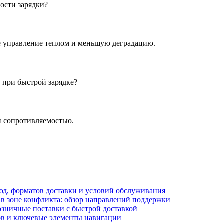
ости зарядки?
е управление теплом и меньшую деградацию.
 при быстрой зарядке?
й сопротивляемостью.
блюд, форматов доставки и условий обслуживания
в зоне конфликта: обзор направлений поддержки
озничные поставки с быстрой доставкой
лов и ключевые элементы навигации