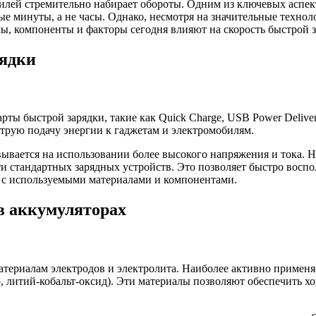
илей стремительно набирает обороты. Одним из ключевых аспек
ные минуты, а не часы. Однако, несмотря на значительные технол
ы, компоненты и факторы сегодня влияют на скорость быстрой за
рядки
рты быстрой зарядки, такие как Quick Charge, USB Power Deliv
трую подачу энергии к гаджетам и электромобилям.
ывается на использовании более высокого напряжения и тока. Н
ти стандартных зарядных устройств. Это позволяет быстро восп
ые с используемыми материалами и компонентами.
в аккумуляторах
атериалам электродов и электролита. Наиболее активно примен
литий-кобальт-оксид). Эти материалы позволяют обеспечить хо