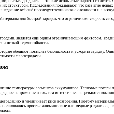
ормироваться дендриты — тонкие игольчатые наросты из лития. 
и их структурой. Исследования показывают, что развитие новых
 внедрение всё ещё преследует технические сложности и высоку
ктродами, является ещё одним ограничивающим фактором. Трад
к и низкой термостойкости.
которые обещают повысить безопасность и ускорить зарядку. Одн
тимости с электродами.
лом
шение температуры элементов аккумулятора. Тепловые потери п
арядное напряжение и ток, тем интенсивнее нагреваются компо
 деградацию и увеличивает риск возгорания. Поэтому материалы
 использовались простые алюминиевые или медные радиаторы, н
еплом.