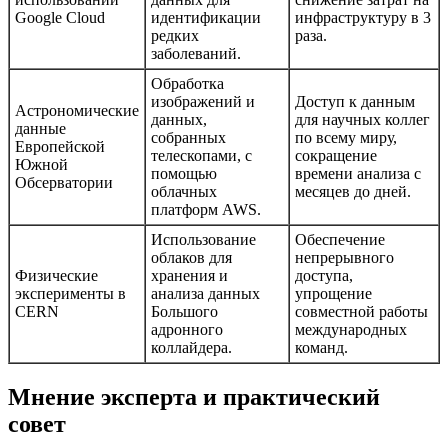
Google Cloud
идентификации
инфраструктуру в 3
редких
раза.
заболеваний.
Обработка
изображений и
Доступ к данным
Астрономические
данных,
для научных коллег
данные
собранных
по всему миру,
Европейской
телескопами, с
сокращение
Южной
помощью
времени анализа с
Обсерватории
облачных
месяцев до дней.
платформ AWS.
Использование
Обеспечение
облаков для
непрерывного
Физические
хранения и
доступа,
эксперименты в
анализа данных
упрощение
CERN
Большого
совместной работы
адронного
международных
коллайдера.
команд.
Мнение эксперта и практический
совет