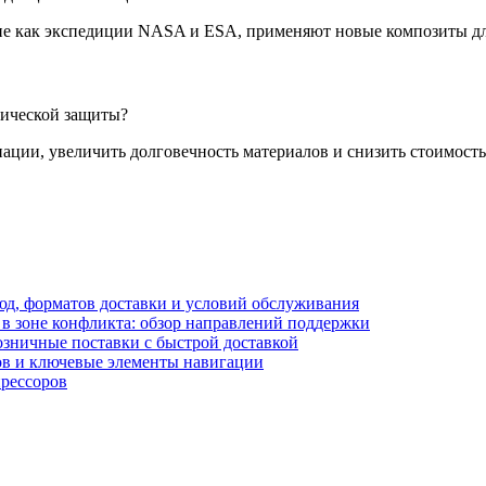
е как экспедиции NASA и ESA, применяют новые композиты дл
мической защиты?
ации, увеличить долговечность материалов и снизить стоимост
блюд, форматов доставки и условий обслуживания
в зоне конфликта: обзор направлений поддержки
озничные поставки с быстрой доставкой
лов и ключевые элементы навигации
прессоров