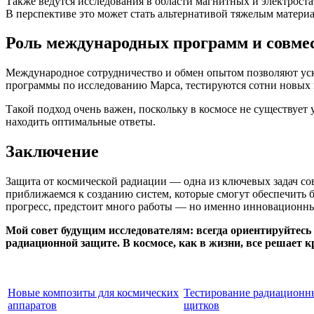
Также ведутся исследования в области магнитных и электрост
В перспективе это может стать альтернативой тяжелым матери
Роль международных программ и совме
Международное сотрудничество и обмен опытом позволяют уск
программы по исследованию Марса, тестируются сотни новых 
Такой подход очень важен, поскольку в космосе не существуе
находить оптимальные ответы.
Заключение
Защита от космической радиации — одна из ключевых задач с
приближаемся к созданию систем, которые смогут обеспечить б
прогресс, предстоит много работы — но именно инновационны
Мой совет будущим исследователям: всегда ориентируйтесь 
радиационной защите. В космосе, как в жизни, все решает к
Новые композиты для космических
Тестирование радиационн
аппаратов
щитков