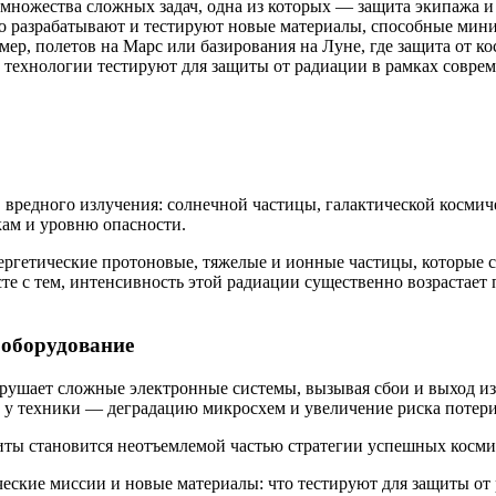
ножества сложных задач, одна из которых — защита экипажа и 
о разрабатывают и тестируют новые материалы, способные мин
ер, полетов на Марс или базирования на Луне, где защита от 
 и технологии тестируют для защиты от радиации в рамках совр
в вредного излучения: солнечной частицы, галактической косми
кам и уровню опасности.
ергетические протоновые, тяжелые и ионные частицы, которые 
е с тем, интенсивность этой радиации существенно возрастает 
 оборудование
азрушает сложные электронные системы, вызывая сбои и выход и
а у техники — деградацию микросхем и увеличение риска потер
щиты становится неотъемлемой частью стратегии успешных косм