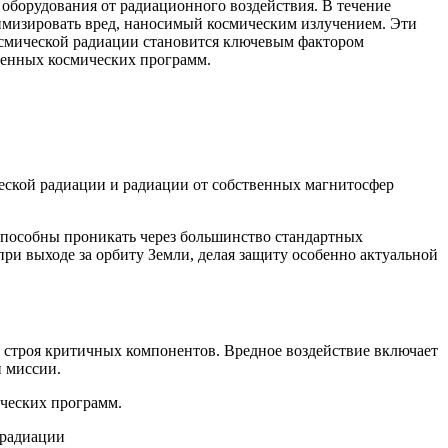
оборудования от радиационного воздействия. В течение
имизировать вред, наносимый космическим излучением. Эти
космической радиации становится ключевым фактором
еменных космических программ.
ческой радиации и радиации от собственных магнитосфер
способны проникать через большинство стандартных
при выходе за орбиту Земли, делая защиту особенно актуальной
з строя критичных компонентов. Вредное воздействие включает
и миссии.
ических программ.