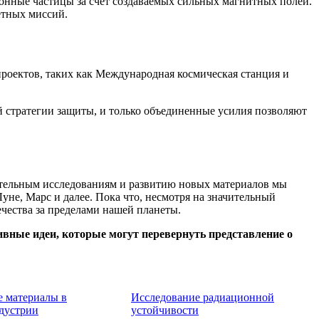
ионные частицы за счет создаваемых сильных магнитных полей.
етных миссий.
роектов, таких как Международная космическая станция и
й стратегии защиты, и только объединенные усилия позволяют
ительным исследованиям и развитию новых материалов мы
уне, Марс и далее. Пока что, несмотря на значительный
чества за пределами нашей планеты.
ивные идеи, которые могут перевернуть представление о
 материалы в
Исследование радиационной
дустрии
устойчивости