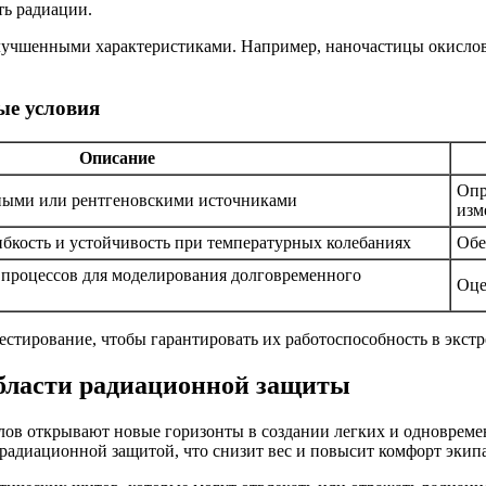
ь радиации.
улучшенными характеристиками. Например, наночастицы окислов
ые условия
Описание
Опр
ными или рентгеновскими источниками
изм
ибкость и устойчивость при температурных колебаниях
Обе
процессов для моделирования долговременного
Оце
естирование, чтобы гарантировать их работоспособность в экст
области радиационной защиты
лов открывают новые горизонты в создании легких и одноврем
радиационной защитой, что снизит вес и повысит комфорт экип