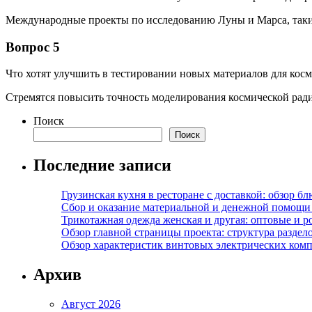
Международные проекты по исследованию Луны и Марса, таки
Вопрос 5
Что хотят улучшить в тестировании новых материалов для кос
Стремятся повысить точность моделирования космической ради
Поиск
Поиск
Последние записи
Грузинская кухня в ресторане с доставкой: обзор 
Сбор и оказание материальной и денежной помощи 
Трикотажная одежда женская и другая: оптовые и р
Обзор главной страницы проекта: структура разде
Обзор характеристик винтовых электрических ком
Архив
Август 2026