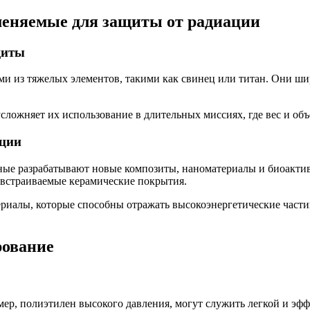
меняемые для защиты от радиации
щиты
ми из тяжелых элементов, такими как свинец или титан. Они ш
усложняет их использование в длительных миссиях, где вес и об
ации
еные разрабатывают новые композиты, наноматериалы и биоакт
встраиваемые керамические покрытия.
риалы, которые способны отражать высокоэнергетические част
рование
ер, полиэтилен высокого давления, могут служить легкой и эффе