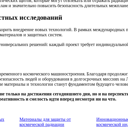
атических щитов, которые могут отвлекать или отражать радиац
алам и значительно повысить безопасность длительных межплан
стных исследований
орить внедрение новых технологий. В рамках международных п
материалов и защитных систем.
т универсальних решений: каждый проект требует индивидуально
овременного космического машиностроения. Благодаря продолж
езопасность людей и оборудования в долгосрочных миссиях на Л
е материалы и технологии станут фундаментом будущего челове
не только на достижения сегодняшнего дня, но и на перспект
реативность и смелость идти вперед несмотря ни на что.
ых
Материалы для защиты от
Инновационные
космической радиации
космической ин