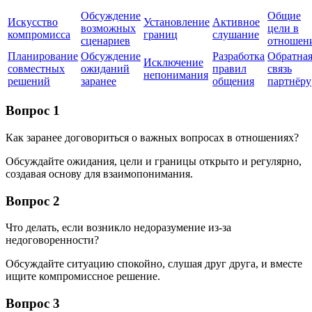
Обсуждение
Общие
Искусство
Установление
Активное
возможных
цели в
компромисса
границ
слушание
сценариев
отношен
Планирование
Обсуждение
Разработка
Обратна
Исключение
совместных
ожиданий
правил
связь
непонимания
решений
заранее
общения
партнёру
Вопрос 1
Как заранее договориться о важных вопросах в отношениях?
Обсуждайте ожидания, цели и границы открыто и регулярно,
создавая основу для взаимопонимания.
Вопрос 2
Что делать, если возникло недоразумение из-за
недоговоренности?
Обсуждайте ситуацию спокойно, слушая друг друга, и вместе
ищите компромиссное решение.
Вопрос 3