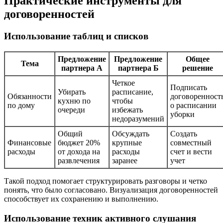
Практические инструменты для
договоренностей
Использование таблиц и списков
Предложение
Предложение
Общее
Тема
партнера А
партнера Б
решение
Четкое
Подписать
Убирать
расписание,
Обязанности
договоренност
кухню по
чтобы
по дому
о расписании
очереди
избежать
уборки
недоразумений
Общий
Обсуждать
Создать
Финансовые
бюджет 20%
крупные
совместный
расходы
от дохода на
расходы
счет и вести
развлечения
заранее
учет
Такой подход помогает структурировать разговоры и четко
понять, что было согласовано. Визуализация договоренностей
способствует их сохранению и выполнению.
Использование техник активного слушания