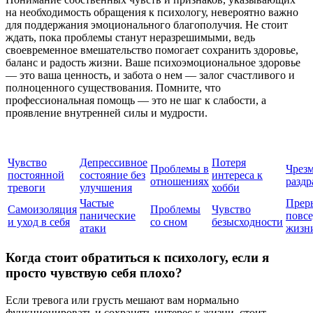
на необходимость обращения к психологу, невероятно важно
для поддержания эмоционального благополучия. Не стоит
ждать, пока проблемы станут неразрешимыми, ведь
своевременное вмешательство помогает сохранить здоровье,
баланс и радость жизни. Ваше психоэмоциональное здоровье
— это ваша ценность, и забота о нем — залог счастливого и
полноценного существования. Помните, что
профессиональная помощь — это не шаг к слабости, а
проявление внутренней силы и мудрости.
Чувство
Депрессивное
Потеря
Проблемы в
Чрез
постоянной
состояние без
интереса к
отношениях
раздр
тревоги
улучшения
хобби
Частые
Прер
Самоизоляция
Проблемы
Чувство
панические
повс
и уход в себя
со сном
безысходности
атаки
жизн
Когда стоит обратиться к психологу, если я
просто чувствую себя плохо?
Если тревога или грусть мешают вам нормально
функционировать и сохранять интерес к жизни, стоит