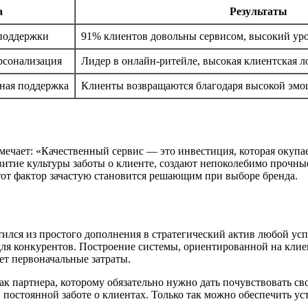
а
Результаты
 поддержки
91% клиентов довольны сервисом, высокий ур
рсонализация
Лидер в онлайн-ритейле, высокая клиентская л
чная поддержка
Клиенты возвращаются благодаря высокой эмо
ечает: «Качественный сервис — это инвестиция, которая окупа
витие культуры заботы о клиенте, создают непоколебимо прочны
этот фактор зачастую становится решающим при выборе бренда.
тился из простого дополнения в стратегический актив любой у
для конкурентов. Построение системы, ориентированной на клие
ет первоначальные затраты.
как партнера, которому обязательно нужно дать почувствовать с
и постоянной заботе о клиентах. Только так можно обеспечить 