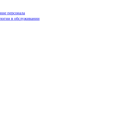
ние персонала
логии в обслуживании