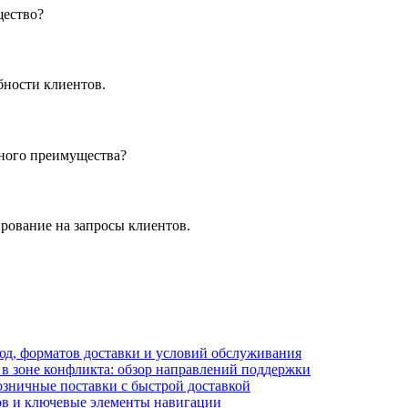
щество?
бности клиентов.
тного преимущества?
рование на запросы клиентов.
блюд, форматов доставки и условий обслуживания
в зоне конфликта: обзор направлений поддержки
озничные поставки с быстрой доставкой
лов и ключевые элементы навигации