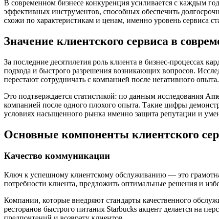
В современном бизнесе конкуренция усиливается с каждым го
эффективных инструментов, способных обеспечить долгосрочную
схожи по характеристикам и ценам, именно уровень сервиса 
Значение клиентского сервиса в совре
За последние десятилетия роль клиента в бизнес-процессах ка
подхода и быстрого разрешения возникающих вопросов. Исслед
перестают сотрудничать с компанией после негативного опыта.
Это подтверждается статистикой: по данным исследования Amer
компанией после одного плохого опыта. Такие цифры демонст
условиях насыщенного рынка именно защита репутации и умен
Основные компоненты клиентского сер
Качество коммуникации
Ключ к успешному клиентскому обслуживанию — это грамотная,
потребности клиента, предложить оптимальные решения и избе
Компании, которые внедряют стандарты качественного обслужив
ресторанов быстрого питания Starbucks акцент делается на 
предпочтений и возврату клиентов.