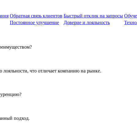
ания
Обратная связь клиентов
Быстрый отклик на запросы
Обуче
Постоянное улучшение
Доверие и лояльность
Техно
преимуществом?
 лояльности, что отличает компанию на рынке.
нкуренцию?
анный подход.