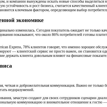
дом, и компании вынуждены искать новые способы выделиться 
 устойчивость и рост бизнеса, считается качественный клиентс
становится ключевым фактором, определяющим выбор потребител
менной экономике
рдинально изменилась. Сегодня покупатель ожидает не только ка
ования показывают, что около 86% потребителей готовы платит
ican Express, 78% клиентов говорят, что именно хорошее обслуж
рируют — клиентский сервис не просто важен, он становится о
ие держать клиента довольным влияют на финансовые показател
виса
 четкая и доброжелательная коммуникация. Важно не только бы
гать недоразумений.
ания, зачастую создают для своих сотрудников сценарии диалог
персональную коммуникацию и внимательное отношение к гостю 