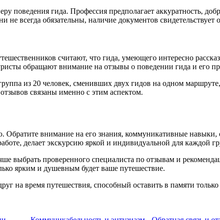
еру поведения гида. Профессия предполагает аккуратность, доб
не всегда обязательны, наличие документов свидетельствует о
утешественников считают, что гида, умеющего интересно расска
туристы обращают внимание на отзывы о поведении гида и его п
уппа из 20 человек, сменивших двух гидов на одном маршруте, 
отзывов связаны именно с этим аспектом.
Обратите внимание на его знания, коммуникативные навыки, от
работе, делает экскурсию яркой и индивидуальной для каждой г
чше выбрать проверенного специалиста по отзывам и рекоменда
олько ярким и душевным будет ваше путешествие.
руг на время путешествия, способный оставить в памяти тольк
ии
Коммуникабельность и энтузиазм
Обратная связь и о