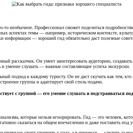
то-то необычное. Профессионал сможет поделиться подробностями
зных аспектах темы — например, историческом контексте, культур
ки информации — хороший гид обязательно даст полезные совет
чный рассказчик. Он умеет заинтересовать аудиторию, создават
ь и умение слушать — важные составляющие успеха экскурсии.
й подход к каждому туристу. Он не даст скучать как тем, кто л
строение группы и адаптирует свой стиль подачи.
йствует с группой — его умение слушать и подстраиваться по
нализма, которые нельзя игнорировать. Гид — это человек, кото
гативно сказаться на общем впечатлении и даже поставить под у
 правилах стоит уточнить у гида, а в процессе — следить за е