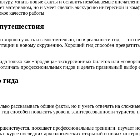
ьтуру, узнать новые факты и оставить незабываемые впечатлени
т материалом, но и умеет сделать экскурсию интересной и комфо
кое качество работы.
 путешествия
хорошо узнать и самостоятельно, но в реальности гид — это не
аптации к новому окружению. Хороший гид способен превратить
да только как «продавца» экскурсионных билетов или «говорящ
отличать профессиональных гидов и делать правильный выбор е
 гида
только рассказывать общие факты, но и уметь отвечать на слож
 гид способен повысить уровень заинтересованности туристов н
ршенствуется, посещает профессиональные тренинги, изучает но
ь в курсе последних археологических открытий и новых интерпр