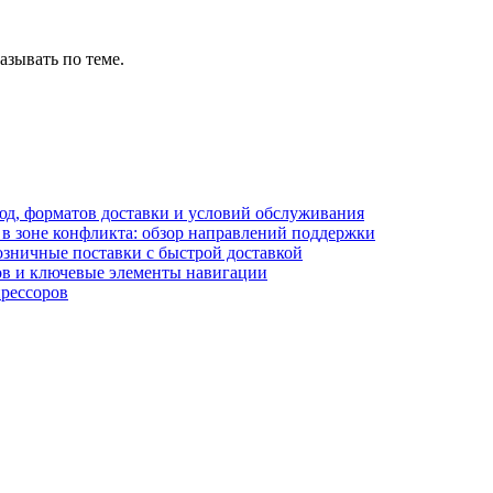
азывать по теме.
блюд, форматов доставки и условий обслуживания
в зоне конфликта: обзор направлений поддержки
озничные поставки с быстрой доставкой
лов и ключевые элементы навигации
прессоров