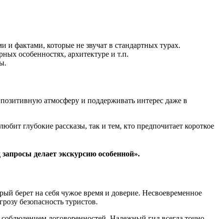
 и фактами, которые не звучат в стандартных турах.
ных особенностях, архитектуре и т.п.
ы.
ь позитивную атмосферу и поддерживать интерес даже в
юбит глубокие рассказы, так и тем, кто предпочитает короткое
д запросы делает экскурсию особенной».
рый берет на себя чужое время и доверие. Несвоевременное
грозу безопасность туристов.
го соблюдением договоренностей. Надежный гид всегда точно