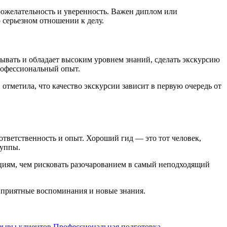
рожелательность и уверенность. Важен диплом или
 серьезном отношении к делу.
зывать и обладает высоким уровнем знаний, сделать экскурсию
рофессиональный опыт.
отметила, что качество экскурсии зависит в первую очередь от
ветственность и опыт. Хороший гид — это тот человек,
руппы.
циям, чем рисковать разочарованием в самый неподходящий
о приятные воспоминания и новые знания.
тзывы клиентов
Профессиональная подготовка