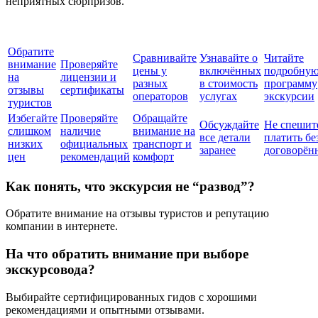
неприятных сюрпризов.
Обратите
Сравнивайте
Узнавайте о
Читайте
внимание
Проверяйте
цены у
включённых
подробну
на
лицензии и
разных
в стоимость
программу
отзывы
сертификаты
операторов
услугах
экскурсии
туристов
Избегайте
Проверяйте
Обращайте
Обсуждайте
Не спешит
слишком
наличие
внимание на
все детали
платить бе
низких
официальных
транспорт и
заранее
договорён
цен
рекомендаций
комфорт
Как понять, что экскурсия не “развод”?
Обратите внимание на отзывы туристов и репутацию
компании в интернете.
На что обратить внимание при выборе
экскурсовода?
Выбирайте сертифицированных гидов с хорошими
рекомендациями и опытными отзывами.